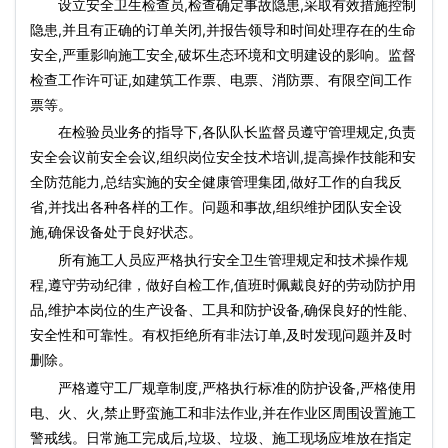
设立安全卫生检查员,检查确定事故隐患,采取有效措施控制
隐患,并且有正确的订单关闭,并报告领导和时间处理存在的生命
安全,严重影响施工安全,破坏生态环境和文明建设的影响。监督
检查工作许可证,如建筑工作票、电票、消防票、有限空间工作
票等。
在检验员业务的指导下,各队队长监督员遵守管理规定,负责
安全会议前安全会议,组织岗位安全技术培训,提高操作技能和安
全防范能力,总结实施的安全健康管理集团,做好工作的自我反
省,并找出各种各样的工作。问题和事故,组织维护团队安全设
施,确保设备处于良好状态。
所有施工人员应严格执行安全卫生管理规定和技术操作规
程,遵守劳动纪律，做好自检工作,值班时佩戴良好的劳动防护用
品,维护本岗位的生产设备、工具和防护设备,确保良好的性能、
安全性和可靠性。有权拒绝所有非法订单,及时发现问题并及时
删除。
严格遵守工厂规章制度,严格执行标准的防护设备,严格使用
电、火、火,禁止野蛮施工和非法作业,并在作业区周围设置施工
警戒线。日常施工完成后,垃圾、垃圾、施工现场应堆放在指定