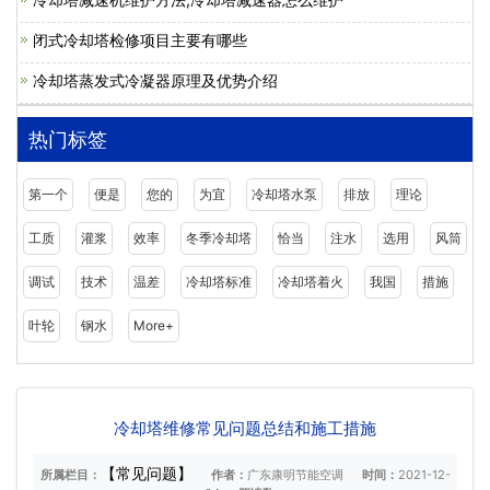
闭式冷却塔检修项目主要有哪些
冷却塔蒸发式冷凝器原理及优势介绍
热门标签
第一个
便是
您的
为宜
冷却塔水泵
排放
理论
工质
灌浆
效率
冬季冷却塔
恰当
注水
选用
风筒
调试
技术
温差
冷却塔标准
冷却塔着火
我国
措施
叶轮
钢水
More+
冷却塔维修常见问题总结和施工措施
【常见问题】
所属栏目：
作者：
广东康明节能空调
时间：
2021-12-