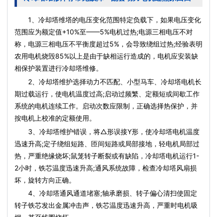
1、冷却塔维塔的电压变化范围特定负载下，如果电压变化
范围应为额定值+10%至——5%电机过热;电源三相电压不对
称，电源三相电压不平衡度超过5%，会导致绕组过热;经验表明
农用电机烧毁85%以上是由于缺相运行造成的，电机应安装缺
相保护装置进行冷却塔维修。
2、冷却塔维护选择动力不匹配、小型马车、冷却塔电机长
期过载运行，使电机温度过高;启动过频繁、定额短或间歇工作
系统的电机连续工作。启动次数应限制，正确选择热保护，并
按电机上校准的定额使用。
3、冷却塔维护错误，将△形误接Y形，使冷却塔电机温度
迅速升高;定子绕组短路、匝间短路或局部接地，轻电机局部过
热，严重绝缘烧坏;鼠笼转子断裂或有缺陷，冷却塔电机运行1-
2小时，铁芯温度迅速升高;通风系统故障，检查冷却塔风扇损
坏，旋转方向正确。
4、冷却塔通风通道堵塞;轴承磨损、转子偏心清扫使固定
转子铁芯发出金属冲击声，铁芯温度迅速升高，严重时电机吸