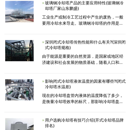
作用能够做到事倍
玻璃钢冷却塔产品的主要应用特性(玻璃钢冷
却塔厂家山东鹏盛)
工业生产或制冷工艺过程中产生的废热，一般
要用冷却水来导走。玻璃钢冷却塔的作用是将
挟带废热的冷却水在塔内与空气进行热交换，
使废热传输给空气并散入大气中。例如：火电
厂内，锅炉将水加热
深圳闭式冷却塔传热性能和什么有关?(深圳闭
式冷却塔规格)
由于能源是重要的自然资源，是国家或地区经
济建设和社会发展的物质基础，随着人口和社
会经济发展的增长，对水的需求不断增加，能
源和水资源的问题也越来越突出，以前的研究
已经表明，广东闭式广东
影响闭式冷却塔液体温度的因素有哪些?(闭式
冷却塔水温差)
现在的冷却塔盘管内液体的温度降低了多少，
是衡量冷却塔效率的标尺，那影响冷却塔盘管
内液体温度的因素，成为用户比较关心的问
题，正规的闭式冷却塔制造厂家，根据多年的
实践，得出了许多重要因素
用户选购冷却塔有技巧介绍(开式冷却塔品牌
排名)