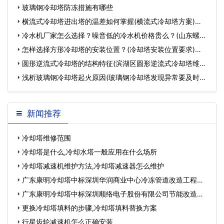
玻璃钢冷却塔防冻措施有哪些
横流式冷却塔进出塔的温差如何掌握(横流式冷却塔方案)…
冷水机厂家怎么选择？噪音低的冷水机价格贵么？(山东螺杆
冷水机厂家)…
怎样选择方形冷却塔的安装位置？(冷却塔安装位置要求)…
圆形逆流式冷却塔的结构特征(滨湖区圆形逆流式冷却塔维修)
…
浅析玻璃钢冷却塔起火原因(玻璃钢冷却塔发现异常要及时解
决)…
新闻推荐
冷却塔维修范围
冷却塔是什么,冷却水塔一般应用在什么场所
冷却塔减速机维护方法,冷却塔减速器怎么维护
广东康明冷却塔中标深圳华润商业中心冷冻管道改造工程…
广东康明冷却塔中标深圳顺络电子股份有限公司节能改造工
程…
更换冷却塔填料的步骤,冷却塔填料替换方案
行星齿轮减速机怎么正确安装