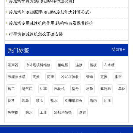
冷却塔简算方法(冷却塔吨位怎么算)
冷却塔的冷却原理(冷却塔冷却能力计算公式)
冷却塔专用减速机的作用,结构特点及保养维护
行星齿轮减速机怎么正确安装
More+
热门标签
消声器
冷却塔填料维修
相电压
连接
钢板
布水槽
节能凉水塔
高效
间距
冷却塔验收
管道
更换
排空
施工
进气口
功率
汽轮机
型号
材质
氟利昂
单位
反常
现象
喷头
盐水
冷却塔着火
塔内
油压
热交换
防水
工业
冷却塔散热
盘管