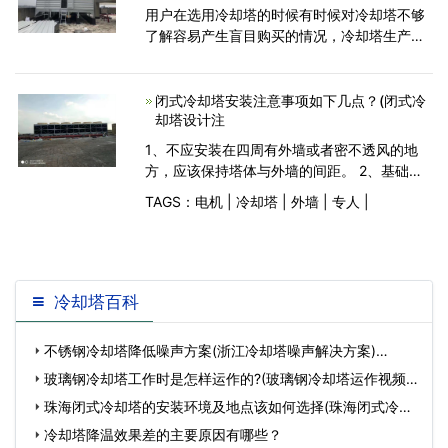
用户在选用冷却塔的时候有时候对冷却塔不够
了解容易产生盲目购买的情况，冷却塔生产厂
家提醒用户在买冷却塔前应该对冷却塔先有个
清楚的了解，并了解一些购买技巧，有利于选
购到适合自己需要
闭式冷却塔安装注意事项如下几点？(闭式冷
却塔设计注
1、不应安装在四周有外墙或者密不透风的地
方，应该保持塔体与外墙的间距。 2、基础应
水平不能倾斜，冷却塔中心垂直于地面，否则
TAGS：
电机
|
冷却塔
|
外墙
|
专人
|
影响布水器及电机的工作。 3、应避免安装在
煤烟灰尘较多及有腐蚀的地方。塔顶部不能用
气
冷却塔百科
不锈钢冷却塔降低噪声方案(浙江冷却塔噪声解决方案)…
玻璃钢冷却塔工作时是怎样运作的?(玻璃钢冷却塔运作视频)
…
珠海闭式冷却塔的安装环境及地点该如何选择(珠海闭式冷却
塔供应)…
冷却塔降温效果差的主要原因有哪些？