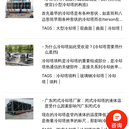
便宜(小型冷却塔的构造)
首先最早的冷却塔是有各种形状，如直筒和八
边形筒早期各种形状的冷却塔而在Iterson在
1915年第一次发明了双曲面型塔后,这种构型在
TAGS：
大型冷却塔
|
双曲面
|
曲面
|
冷却塔
|
热电站中迅速流行，那么为什么会有这种转变
呢?答案是规模，
为什么冷却塔如此受欢迎？(冷却塔需要用什
么遮挡)
冷却塔填料是冷却塔的重要组成部分，是冷却
塔热通信的关键部件，直接关系到冷却效率的
高低。其质量和效果在很大程度上取决于冷却
TAGS：
冷却塔填料
|
玻璃钢冷却塔
|
冷却
塔厂家的冷却能力。一般由不均匀的聚氯乙烯
塔
|
填料
|
波纹板制成，具有
广东闭式冷却塔厂家：闭式冷却塔的液体温
度受什么因素影响?(广东闭式冷
现在的冷却塔盘管内液体的温度降低了多少，
是衡量冷却塔效率的标尺，那影响冷却塔盘管
内液体温度的因素，成为用户比较关心的问