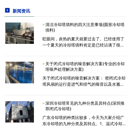
新闻资讯
清洁冷却塔填料的四大注意事项(圆形冷却塔
填料)
眨眼间，炎热的夏天就要过去了。已经使用了
一个夏天的冷却塔填料肯定是已经沾满了很多
灰尘和杂质。在这种情况下，每个人都需要清
洁它。以下是我们的员工总结的一些需要注意
的事项。事项1：
关于闭式冷却塔的噪音解决方案(专业的冷却
塔噪声处理解决方案)
关于闭式冷却塔的噪音解决方案： 密闭式冷却
塔风扇的运行是进气和排气的噪音以及水溅的
噪音。风扇通过排气口和塔架散热。因此，闭
式冷 却塔的噪音有以下处理方法。在落水直接
撞击水面之
深圳冷却塔常见的九种分类及其特点(深圳推
荐闭式冷却塔)
广东冷却塔的种类比较多，今天为大家介绍广
东冷却塔的九种分类及其特点。1、温式冷却塔
水和空气直接接触,热、质交换同时进行的广东