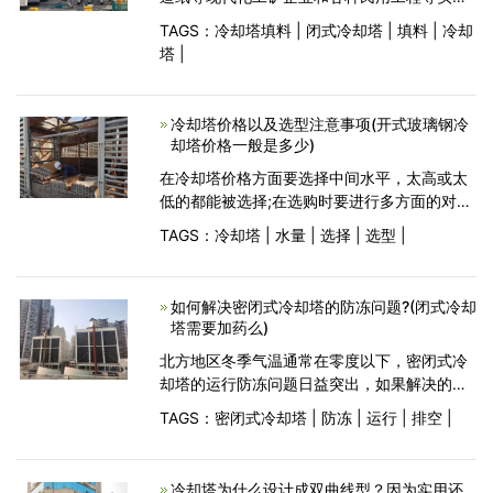
设备冷却、或者空调制冷中实行循环用水冷却
TAGS：
冷却塔填料
|
闭式冷却塔
|
填料
|
冷却
的理想节水型设备，主要应用于空调冷却系
塔
|
统、冷冻系列、注塑、制
冷却塔价格以及选型注意事项(开式玻璃钢冷
却塔价格一般是多少)
在冷却塔价格方面要选择中间水平，太高或太
低的都能被选择;在选购时要进行多方面的对比
和参考，综合考虑看看是不是自己所需要的，
TAGS：
冷却塔
|
水量
|
选择
|
选型
|
还有就是在选择冷却塔的时候要主要的几点问
题：1.具体型号及
如何解决密闭式冷却塔的防冻问题?(闭式冷却
塔需要加药么)
北方地区冬季气温通常在零度以下，密闭式冷
却塔的运行防冻问题日益突出，如果解决的不
好，可能冻坏换热管或冷却塔其他部件。根据
TAGS：
密闭式冷却塔
|
防冻
|
运行
|
排空
|
不同的工艺特点，密闭式冷却塔有的冬季全天
运行，有的部分时间段
冷却塔为什么设计成双曲线型？因为实用还