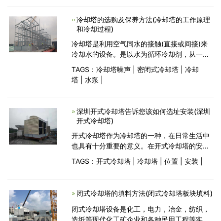
冷却塔。2、抽风式机械通风冷却塔风机设置在
冷却塔进
冷却塔的选购及保养方法(冷却塔的工作原理
和冷却过程)
冷却塔是利用空气同水的接触(直接或间接)来
冷却水的设备。是以水为循环冷却剂，从一个
系统中吸收热量并排放至大气中，从而降低塔
TAGS：
冷却塔噪声
|
密闭式冷却塔
|
冷却
内温度，制造冷却水可循环使用的设备。下
塔
|
水泵
|
面，小编就为大家介绍
深圳开式冷却塔告诉您该如何选址安装(深圳
开式冷却塔)
开式冷却塔作为冷却塔的一种，在日常生活中
也具有十分重要的意义。在开式冷却塔的安装
调试过程中，选择开放式冷却塔的位置非常重
TAGS：
开式冷却塔
|
冷却塔
|
位置
|
安装
|
要。如果选择了合适的位置，开式冷却塔的功
能可以达到事半功
闭式冷却塔的填料方法(闭式冷却塔板块填料)
闭式冷却塔设备是化工，电力，冶金，纺织，
造纸等现代化工矿企业和各种民用工程等实现