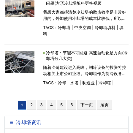
问题(方形冷却塔填料更换视频
我想大家都很清楚冷却塔的散热效率是非常好
用的，外加使用冷却塔的成本比较低，所以很
快就已经很普及了，不论是机械加的工厂还是
TAGS：
冷却塔
|
中央空调
|
冷却塔填料
|
填
食品生产厂家以及大型的公共场所和商场、办
料
|
公楼的里面多数的
冷却塔：节能不可回避 高速自动化是方向(冷
却塔分几大类)
随着冷链建设进入高峰，制冷设备的投资将拉
动相关上市公司业绩。冷却塔作为制冷设备在
医药生产、化学工业等过程中的应用日益广
TAGS：
冷却
|
水塔
|
制造业
|
冷却塔
|
泛。目前，在我国冷却水塔制造业结构急需调
整升级的背景下，智
2
3
4
5
6
下一页
尾页
1
冷却塔资讯