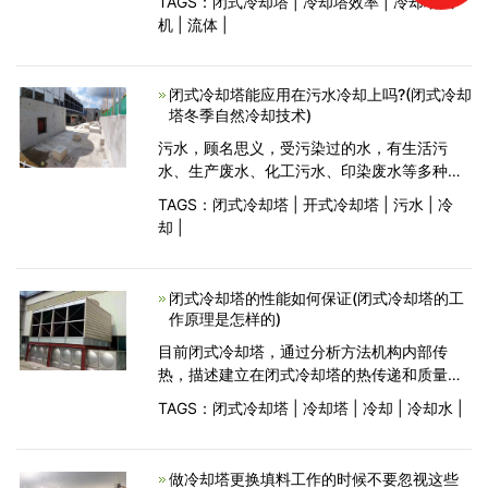
TAGS：
闭式冷却塔
|
冷却塔效率
|
冷却塔风
题，广东闭式冷却塔制造厂家，根据多年的实
机
|
流体
|
践，得出了许多重要因素，下
闭式冷却塔能应用在污水冷却上吗?(闭式冷却
塔冬季自然冷却技术)
污水，顾名思义，受污染过的水，有生活污
水、生产废水、化工污水、印染废水等多种，
但他们都有一个共同特征：内含多种杂质或化
TAGS：
闭式冷却塔
|
开式冷却塔
|
污水
|
冷
学成分。这种污水如果直接排放到环境中不仅
却
|
造成水资源的浪费，更会对
闭式冷却塔的性能如何保证(闭式冷却塔的工
作原理是怎样的)
目前闭式冷却塔，通过分析方法机构内部传
热，描述建立在闭式冷却塔的热传递和质量的
性能的数学模型，获得的分析模型的解决方
TAGS：
闭式冷却塔
|
冷却塔
|
冷却
|
冷却水
|
案，结果当冷却塔的结构参数是恒定的，冷却
水的增加与提高入口空气的
做冷却塔更换填料工作的时候不要忽视这些