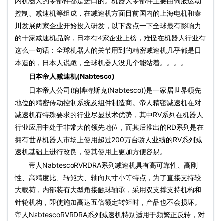
内机器人的零部件都是进口的。机器人零部件主要由伺服运动
控制、减速机等组成，在减速机方面目前国内的上海电机和秦
川发展两家企业开始投入研发，以下盘点一下全球最有影响力
的十家减速机品牌，日本有4家企业上榜，难怪在机器人行业有
这么一句话：全球机器人的关节用到的精密减速机几乎都是日
本造的，日本人说跪，全球机器人没几个能站着。。。。
日本帝人减速机(Nabtesco)
日本帝人公司(纳博特斯克(Nabtesco))是一家居世界领先
地位的精密传动控制系统及组件制造商。帝人精密减速机在对
减速机有特殊要求的行业尽显技术优势，其中RV系列在机器人
行业应用中处于非常大的领先地位，而其后推出的RD系列是在
拥有世界机器人市场上使用超过200万台骄人业绩的RV系列减
速机基础上进行改良，使其使用上更加方便容易。
帝人NabtescoRVRDRA系列减速机具有高可靠性、高刚
性、高精度比、转矩大、轴向尺寸小等特点，为了直接支持较
大载荷，内部装有大型角接触球轴承，采用双支撑支持机构和
针轮机构，即使施加高达五倍额定转矩时，产品也不会损坏。
帝人NabtescoRVRDRA系列减速机特别适用于频繁正反转，对