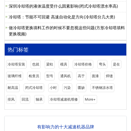
深圳冷却塔的液体温度受什么因素影响(闭式冷却塔漂水率高)
冷却塔：节能不可回避 高速自动化是方向(冷却塔分几大类)
做冷却塔更换填料工作的时候不要忽视这些问题(方形冷却塔填料
更换视频)
热门标签
冷却塔安装
也就
梁柱
模具
冷却塔价格
弯头
是在
玻璃纤维
检查员
型号
通风机
高于
面漆
焊缝
耐高温
闭式冷却塔
小时
污染
匮缺
不锈钢凉水塔
排风
回流
轴承
冷却塔减速机维修
More+
有影响力的十大减速机器品牌