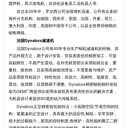
搅拌机，风力发电机，自动化设备及工业机器人等。
在过去20年中，罗尔西公司业绩增长迅速。公司有众多的
海外分支机构，如德国，西班牙，英国，法国，丹麦，荷兰，
澳大利亚，印度，美国和中国等子公司，以及全世界经销商的
销售网络。
法国Dynabox减速机
法国Dynabox公司有40年专业生产蜗轮减速机的经验。其
产品外观方正，易于设计安装，安装表面也经精密加工，可提
高贴附性，不易产生震动。在外壳材质部分采用铝镁合金，重
量轻、散热快，且采用高效能润滑油，不需更换与维护。其产
品采用双导程设计，特性包括：高扭力、高刚性、低噪音、低
震动、低背隙，且背隙易于调整。Dynabox精密蜗轮蜗杆齿轮
箱为OEM厂商提供比使用伞齿轮具有更高性价比的解决方案，
为机器设计者提供90度的动力传输系统。
Dynabox正交精密齿轮箱特点：小齿隙空回;节省空间的结
构：最紧凑的正交设计，具有最大的适应性;蜗轮：非常安静，
很大的过载能力，更高的扭转刚度;免维护：高性能的聚乙二醇
润滑剂确保长寿命润滑;无与伦比的性能—质量价格比。