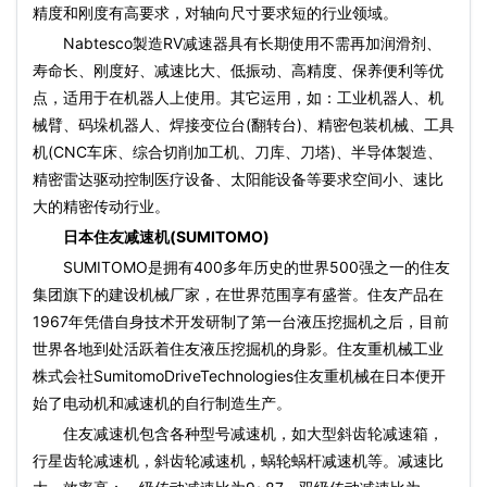
精度和刚度有高要求，对轴向尺寸要求短的行业领域。
Nabtesco製造RV减速器具有长期使用不需再加润滑剂、
寿命长、刚度好、减速比大、低振动、高精度、保养便利等优
点，适用于在机器人上使用。其它运用，如：工业机器人、机
械臂、码垛机器人、焊接变位台(翻转台)、精密包装机械、工具
机(CNC车床、综合切削加工机、刀库、刀塔)、半导体製造、
精密雷达驱动控制医疗设备、太阳能设备等要求空间小、速比
大的精密传动行业。
日本住友减速机(SUMITOMO)
SUMITOMO是拥有400多年历史的世界500强之一的住友
集团旗下的建设机械厂家，在世界范围享有盛誉。住友产品在
1967年凭借自身技术开发研制了第一台液压挖掘机之后，目前
世界各地到处活跃着住友液压挖掘机的身影。住友重机械工业
株式会社SumitomoDriveTechnologies住友重机械在日本便开
始了电动机和减速机的自行制造生产。
住友减速机包含各种型号减速机，如大型斜齿轮减速箱，
行星齿轮减速机，斜齿轮减速机，蜗轮蜗杆减速机等。减速比