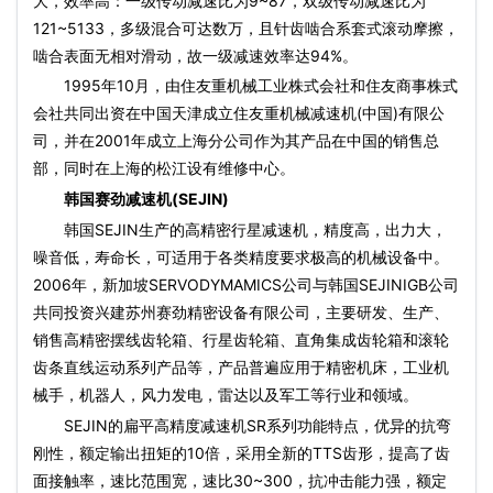
大，效率高：一级传动减速比为9~87，双级传动减速比为
121~5133，多级混合可达数万，且针齿啮合系套式滚动摩擦，
啮合表面无相对滑动，故一级减速效率达94%。
1995年10月，由住友重机械工业株式会社和住友商事株式
会社共同出资在中国天津成立住友重机械减速机(中国)有限公
司，并在2001年成立上海分公司作为其产品在中国的销售总
部，同时在上海的松江设有维修中心。
韩国赛劲减速机(SEJIN)
韩国SEJIN生产的高精密行星减速机，精度高，出力大，
噪音低，寿命长，可适用于各类精度要求极高的机械设备中。
2006年，新加坡SERVODYMAMICS公司与韩国SEJINIGB公司
共同投资兴建苏州赛劲精密设备有限公司，主要研发、生产、
销售高精密摆线齿轮箱、行星齿轮箱、直角集成齿轮箱和滚轮
齿条直线运动系列产品等，产品普遍应用于精密机床，工业机
械手，机器人，风力发电，雷达以及军工等行业和领域。
SEJIN的扁平高精度减速机SR系列功能特点，优异的抗弯
刚性，额定输出扭矩的10倍，采用全新的TTS齿形，提高了齿
面接触率，速比范围宽，速比30~300，抗冲击能力强，额定