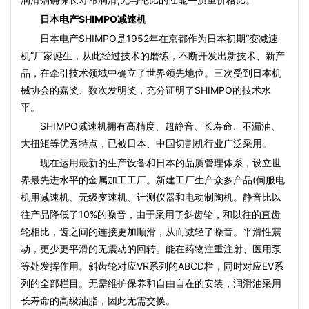
日本电产SHIMPO减速机
日本电产SHIMPO是1952年在京都作为日本初期“变减速
机”厂家诞生，从此经过技术的磨练，不断开发出新技术、新产
品，在牵引技术领域中确立了世界领先地位。三次受到日本机
械协会的嘉奖、数次发明奖，充分证明了SHIMPO的技术水
平。
SHIMPO减速机拥有高精度、超静音、长寿命、不漏油、
大扭矩等优秀特点，已被日本、中国切割机行业广泛采用。
现在运用最新的生产设备和日本的品质管理体系，设立世
界最先进水平的金属加工工厂。新建工厂生产众多产品(伺服电
机用减速机、无级变速机、计测仪器和电动制陶机。静音比以
往产品降低了10%的噪音，由于采用了斜齿轮，和以往的直齿
轮相比，齿之间的连接更加顺滑，从而减轻了噪音。平滑性震
动，更少更平滑的无震动的回转。能在药物注重注射、医用泵
等处发挥作用。斜齿轮对应VR系列的ABCD栏，同时对应EV系
列的全部栏目。无需维护保养和自由自在的安装，润滑油采用
长寿命的高级油脂，因此无需交换。