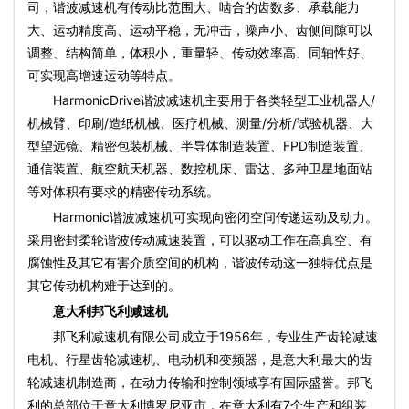
司，谐波减速机有传动比范围大、啮合的齿数多、承载能力
大、运动精度高、运动平稳，无冲击，噪声小、齿侧间隙可以
调整、结构简单，体积小，重量轻、传动效率高、同轴性好、
可实现高增速运动等特点。
HarmonicDrive谐波减速机主要用于各类轻型工业机器人/
机械臂、印刷/造纸机械、医疗机械、测量/分析/试验机器、大
型望远镜、精密包装机械、半导体制造装置、FPD制造装置、
通信装置、航空航天机器、数控机床、雷达、多种卫星地面站
等对体积有要求的精密传动系统。
Harmonic谐波减速机可实现向密闭空间传递运动及动力。
采用密封柔轮谐波传动减速装置，可以驱动工作在高真空、有
腐蚀性及其它有害介质空间的机构，谐波传动这一独特优点是
其它传动机构难于达到的。
意大利邦飞利减速机
邦飞利减速机有限公司成立于1956年，专业生产齿轮减速
电机、行星齿轮减速机、电动机和变频器，是意大利最大的齿
轮减速机制造商，在动力传输和控制领域享有国际盛誉。邦飞
利的总部位于意大利博罗尼亚市，在意大利有7个生产和组装