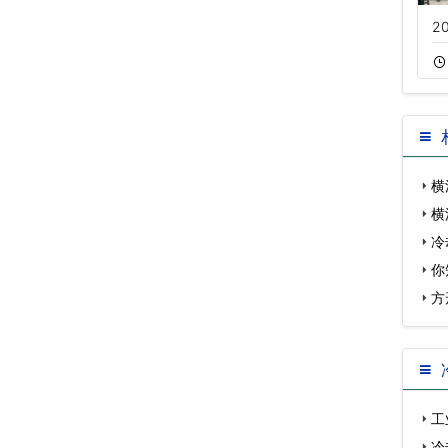
玻璃钢冷却塔质量
圆形开式逆流冷却
2
11-20
414
11-05
302
横
横
冷
你
方
工
冷