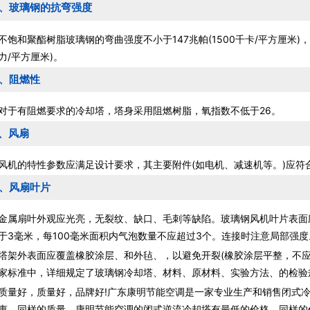
5、玻璃钢的抗弯强度
和聚酯树脂玻璃钢的弯曲强度不小于147兆帕(1500千卡/平方厘米)，
力/平方厘米)。
6、阻燃性
有阻燃要求的冷却塔，塔身采用阻燃树脂，氧指数不低于26。
7、风扇
的特性参数应满足设计要求，其主要附件(如电机、减速机等。)应符
8、风扇叶片
扇叶外观应光亮，无裂纹、缺口、毛刺等缺陷。玻璃钢风机叶片表面
于3毫米，每100毫米面积内气泡数量不应超过3个。连接时注意局部强度
外表面应覆盖橡胶涂层、和外毡、，以避免开裂(橡胶涂层平整，不应
家标准中，详细规定了玻璃钢冷却塔、材料、原材料、实验方法、的检验
好，质量好，品牌好!广东康明节能空调是一家专业生产和销售闭式冷
惠，同样的质量，康明节能空调的闭式逆流冷却塔有最低的价格，同样的