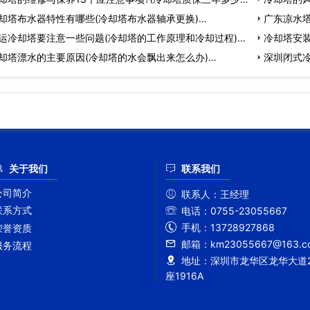
却塔布水器特性有哪些(冷却塔布水器轴承更换)…
广东凉水塔
运冷却塔要注意一些问题(冷却塔的工作原理和冷却过程)…
作…
冷却塔安
却塔漂水的主要原因(冷却塔的水会飘出来怎么办)…
深圳闭式冷
关于我们
联系我们
公司简介
联系人：
王经理
联系方式
电话：
0755-23055667
手机：
13728927868
荣誉资质
邮箱：
km23055667@163.c
服务流程
地址：
深圳市龙华区龙华大道2
座1916A