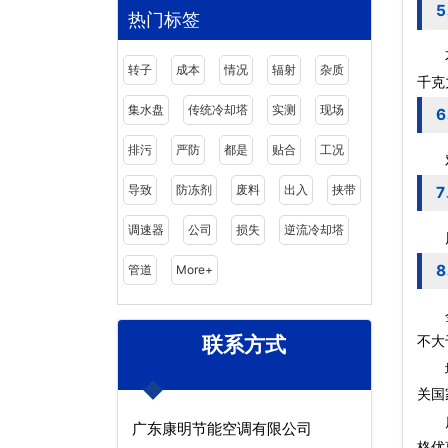
热门标签
不饱
转子
成本
情况
辐射
杂质
千克
集水盘
传统冷却塔
实测
现场
排污
严防
都是
贴合
工况
对于
导致
防冻剂
废料
出入
挟带
调速器
公司
损失
逆流冷却塔
风机
管道
More+
金属
联系方式
不大
塔架
关国
质量
广东康明节能空调有限公司
格优