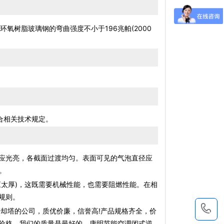
环氧树脂玻璃钢的弯曲强度不小于196兆帕(2000
合相关技术规定。
应光亮，各截面过渡均匀。表面可见的气泡直径应
。
太厚)，这既需要机械性能，也需要阻燃性能。在相
规则。
1
却塔的公司，质优价廉，信誉高!产品规格齐全，价
价格，我们的质量是最好的，康明节能空调闭式逆