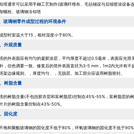
却塔通常可以采用手糊工艺制作(玻璃纤维布、毛毡铺设与后续喷涂设备
加螺栓。玻璃钢冷却塔
1、玻璃钢零件成型过程的环境条件
时室温大于15，相对湿度小于80%。
2、外观质量
外表面应有均匀的凝胶涂层，平均厚度不超过0.5毫米，表面应光滑
补，但色调要一致。修复后的塔外表面直径为3-5 mm，1m2内允许有
塔架边缘规则、，厚度均匀、，无脱层。加工部分应该用树脂密封。
3、树脂含量
树脂含量(不包括胶衣层和富树脂层)控制在45%-55%，富树脂层的树脂
叶片的树脂含量控制在43%-50%。
4、固化度
和聚酯玻璃钢的固化度不低于80%，环氧玻璃钢的固化度不低于90%