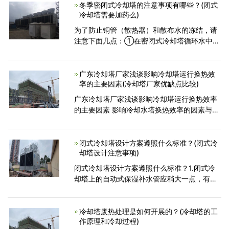
循环特点，能够保
冬季密闭式冷却塔的注意事项有哪些？(闭式
冷却塔需要加药么)
为了防止铜管（散热器）和散布水的冻结，请
注意下面几点：①在密闭式冷却塔循环水中加
入不冻液、或在配管中加入辅助防冻电热器；
可以防止循环水的冻结。②密闭式冷却塔在循
环水中加不冻液后，冻结
广东冷却塔厂家浅谈影响冷却塔运行换热效
率的主要因素(冷却塔厂家优缺点比较)
广东冷却塔厂家浅谈影响冷却塔运行换热效率
的主要因素 影响冷却水塔换热效率的因素与水
塔的布水情况、空气动力特性、填料性能等因
素有关，在其它条件不变 的情况下，改善水塔
的布水情况，将
闭式冷却塔设计方案遵照什么标准？(闭式冷
却塔设计注意事项)
闭式冷却塔设计方案遵照什么标准？1.闭式冷
却塔上的自动式保湿补水管应稍大一点，有一
些按一切正常补水量的2倍补出水量方案设计；
2.在制冷冷却循环水循环泵吸進口段增设一根
保湿补水管，那般
冷却塔废热处理是如何开展的？(冷却塔的工
作原理和冷却过程)