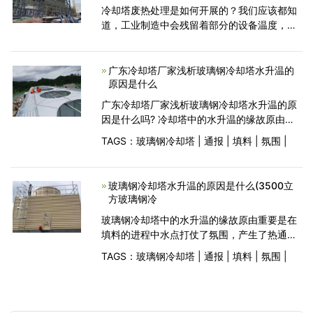
冷却塔废热处理是如何开展的？我们应该都知
道，工业制造中会残留着部分的设备温度，并
且这类设备温度仅有根据相应的设备冷却之
后，才能够再一次的开展工作中，倘若忽视设
备温度的处理，工业设备运
广东冷却塔厂家浅析玻璃钢冷却塔水升温的
原因是什么
广东冷却塔厂家浅析玻璃钢冷却塔水升温的原
因是什么吗? 冷却塔中的水升温的缘故原由重
要是在填料的进程中水点打仗了氛围，产生了
TAGS：
玻璃钢冷却塔
|
通报
|
填料
|
氛围
|
热通报征象，在热通报的进程中有质的介入就
会产生质通报，就构成了温度降低;而这类质的
通报
玻璃钢冷却塔水升温的原因是什么(3500立
方玻璃钢冷
玻璃钢冷却塔中的水升温的缘故原由重要是在
填料的进程中水点打仗了氛围，产生了热通报
征象，在热通报的进程中有质的介入就会产生
TAGS：
玻璃钢冷却塔
|
通报
|
填料
|
氛围
|
质通报，就构成了温度降低;而这类质的通报逐
步的向氛围中分散，就会构成氛围的温度降
低，构成全