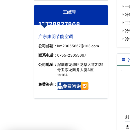
一
王经理
冷
家…
工
13728927868
冷
广东康明节能空调
有…
冷
公司邮箱：
km23055667@163.com
…
联系电话：
0755-23055667
公司地址：
深圳市龙华区龙华大道2125
号卫东龙商务大厦A座
1916A
免费咨询：
逆流闭式冷却塔安
圆形逆流开式冷却
封
11-16
30
11-20
45