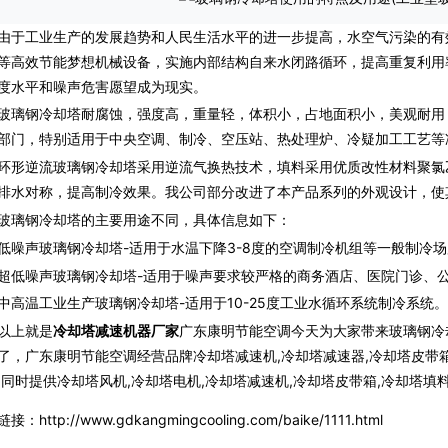
工业生产的发展趋势和人民生活水平的进一步提高，水空气污染的有
等高效节能梦想机械设备，实施内部结构自来水闭路循环，提高重复利用
度水平和噪声危害愿望成为现实。
钢冷却塔耐腐蚀，强度高，重量轻，体积小，占地面积小，美观耐用
部门，特别适用于中央空调、制冷、空压站、热处理炉、冷疑加工工艺等
逆流玻璃钢冷却塔采用逆流气换热技术，填料采用优质改性材料聚氯乙
排水对称，提高制冷效果。我公司部分改进了本产品系列的外观设计，使
钢冷却塔的主要用途不同，具体信息如下：
声玻璃钢冷却塔-适用于水温下降3-8度的空调制冷机组等一般制冷场
噪声玻璃钢冷却塔-适用于噪声要求较严格的商务酒店、医院门诊、公
温工业生产玻璃钢冷却塔-适用于10-25度工业水循环系统制冷系统。
以上就是
冷却塔减速机器厂家
广东康明节能空调今天为大家带来玻璃钢冷
了，广东康明节能空调经营品牌冷却塔减速机,冷却塔减速器,冷却塔皮带箱
,同时提供冷却塔风机,冷却塔电机,冷却塔减速机,冷却塔皮带箱,冷却塔填
接：http://www.gdkangmingcooling.com/baike/1111.html