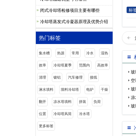
标
闭式冷却塔检修项目主要有哪些
冷却塔蒸发式冷凝器原理及优势介绍
热门标签
集水槽
热源
常用
冷水
湿热
效率
冷却塔夏季
范围内
高效率
玻
清理
镀铝
汽车修理
接线
空
玻
淋水填料
填料冷却塔
电炉
干燥
凉
翻开
凉水塔填料
拼装
负荷
玻
位置
冷却塔风筒
冷水塔
更多标签