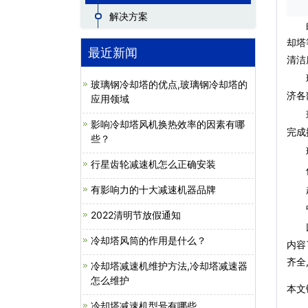
解决方案
由于
却塔
最近新闻
清洁
玻璃
玻璃钢冷却塔的优点,玻璃钢冷却塔的
济各
应用领域
环形
影响冷却塔风机换热效率的因素有哪
完成
些？
玻璃
行星齿轮减速机怎么正确安装
低噪
超低
有影响力的十大减速机器品牌
中高
2022清明节放假通知
冷却塔风筒的作用是什么？
内容
齐全
冷却塔减速机维护方法,冷却塔减速器
怎么维护
本文链
冷却塔减速机型号有哪些