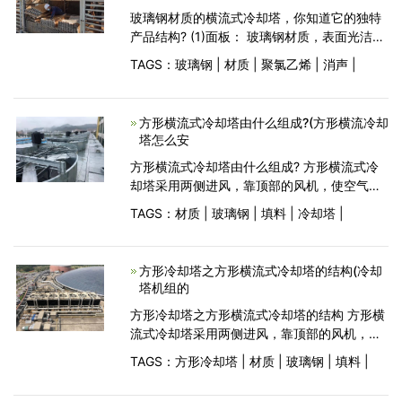
玻璃钢材质的横流式冷却塔，你知道它的独特
产品结构? (1)面板： 玻璃钢材质，表面光洁美
观，耐腐蚀，防老化。 (2)填料： 为改性聚氯
TAGS：
玻璃钢
|
材质
|
聚氯乙烯
|
消声
|
乙烯双向点波片，热力性能好，气流阻力小，
刚性好，耐热75℃、耐寒、阻燃。 (3)风机：
叶片材质为合金铝板
方形横流式冷却塔由什么组成?(方形横流冷却
塔怎么安
方形横流式冷却塔由什么组成? 方形横流式冷
却塔采用两侧进风，靠顶部的风机，使空气经
由塔两侧的填料，与热水进行介质交换，湿热
TAGS：
材质
|
玻璃钢
|
填料
|
冷却塔
|
空气再排向塔外。填料采用两面有凸点的点波
片，通过安装头使点波片粘结成整体，以提高
刚性，两面的凸
方形冷却塔之方形横流式冷却塔的结构(冷却
塔机组的
方形冷却塔之方形横流式冷却塔的结构 方形横
流式冷却塔采用两侧进风，靠顶部的风机，使
空气经由塔两侧的填料，与热水进行介质交
TAGS：
方形冷却塔
|
材质
|
玻璃钢
|
填料
|
换，湿热空气再排向塔外。填料采用两面有凸
点的点波片，通过安装头使点波片粘结成整