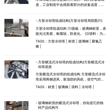
道，工业制造中会残留着部分的设备温度，并
且这类设备温度仅有根据相应的设备冷却之
后，才能够再一次的开展工作中，倘若忽视设
备温度的处理，工业设备运
方形冷却塔组成结构(方形冷却塔局部图片)
方形冷却塔组成结构 (1)面板：玻璃钢材质，表
面光洁美观，耐腐蚀，防老化。 (2)填料：为改
性聚氯乙烯双向点波片，热力性能好，气流阻
TAGS：
方形冷却塔
|
材质
|
玻璃钢
|
聚氯乙
力小，刚性好，耐热75℃、耐寒、阻燃。 (3)
烯
|
风机：叶片材质为合金铝板。风机气动力合
理、风量大、效率高
方形横流式冷却塔的组成结构(方形横流式冷
却塔底座
方形横流式冷却塔的组成结构 方形横流式冷却
塔采用两侧进风，靠顶部的风机，使空气经由
塔两侧的填料，与热水进行介质交换，湿热空
TAGS：
材质
|
玻璃钢
|
填料
|
冷却塔
|
气再排向塔外。填料采用两面有凸点的点波
片，通过安装头使点波片粘结成整体，以提高
刚性，两面的凸
玻璃钢材质的横流式冷却塔，你知道它的独
特产品结构?(