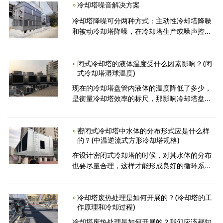
的冷却塔。为什
冷却塔噪音解决方案
冷却塔降噪可分两种方式：主动性冷却塔降噪
和被动冷却塔降噪，在冷却塔生产或噪声控制
中，要根据情况量身定制冷却塔噪声的原因和
特征。 我公司正在使用降噪技术在保证设备所
需技术参数的前
闭式冷却塔的液体温度受什么因素影响？(闭
式冷却塔湿球温度)
现在的冷却塔盘管内液体的温度降低了多少，
是衡量冷却塔效率的标尺，那影响冷却塔盘管
内液体温度的因素，成为用户比较关心的问
题，正规的闭式冷却塔制造厂家，根据多年的
实践，得出了许多重要因素
密闭式冷却塔中水体的分布形式应是什么样
的？(中温逆流式方形冷却塔规格)
在设计密闭式冷却塔的时候，对其水体的分布
也要尽量合理，这样才能形成良好的循环系
统，从而促进冷却塔效果的提高。那么，究竟
什么样的分布方式对于密闭式冷却塔水体来说
才是合理的呢？ 之所
冷却塔废热处理是如何开展的？(冷却塔的工
作原理和冷却过程)
冷却塔废热处理是如何开展的？我们应该都知