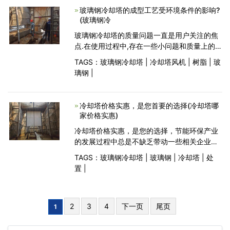
体，以提高刚性，
玻璃钢冷却塔的成型工艺受环境条件的影响?
(玻璃钢冷
玻璃钢冷却塔的质量问题一直是用户关注的焦
点.在使用过程中,存在一些小问题和质量上的小
缺陷,可能给用户带来巨大的损失.良好的产品质
TAGS：
玻璃钢冷却塔
|
冷却塔风机
|
树脂
|
玻
量是企业发展的基础.一旦质量出了问题,就会陷
璃钢
|
入无回报的境地. 树脂含量:塔的树脂
冷却塔价格实惠，是您首要的选择(冷却塔哪
家价格实惠)
冷却塔价格实惠，是您的选择，节能环保产业
的发展过程中总是不缺乏带动一些相关企业发
展起来的例子。而玻璃钢冷却塔就算得上其中
TAGS：
玻璃钢冷却塔
|
玻璃钢
|
冷却塔
|
处
一个优秀的案例，在业界被广为推崇。 玻璃钢
置
|
冷却塔在我国的发展历史要追溯的上世纪七八
十年
2
3
4
下一页
尾页
1