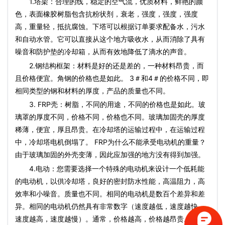
1.塔架：合理的线，稳定的空气流，优质材料，鲜艳的颜
色，表面橡胶树脂包含抗粉状剂，衰老，强度，强度，强度
高，重量轻，抵抗腐蚀。下塔可以根据订单要求配备水，污水
和自动水管。它可以直接从这个地方吸收水，从而消除了具有
噪音和防护垫的冷却箱，从而有效地降低了滴水的声音。
2.钢结构框架：材料是好的还是差的，一种材料昂贵，而
且价格便宜。角钢的价格也是如此。 3＃和4＃的价格不同，即
相同类型的钢和材料的厚度，产品的质量也不同。
3. FRP壳：树脂，不同的用途，不同的价格也是如此。玻
璃罩的厚度不同，价格不同，价格也不同。玻璃加固壳的厚度
稀薄，便宜，厚且昂贵。在冷却塔的运输过程中，在运输过程
中，冷却塔电机倒塌了。 FRP为什么不能承受电动机的重量？
由于玻璃加固的外壳变薄，因此应加强的地方没有得到加强。
4.电动：您需要选择一个特殊的电动机来设计一个低耗能
的电动机，以供冷却塔，良好的密封防水性能，高温阻力，高
效率和小噪音。质量也不同。相同的电动机是数百个差异和差
异。相同的电动机仍然具有非常数字（速度越低，速度越快，
速度越高，速度越慢）。通常，价格越高，价格越昂贵。组件