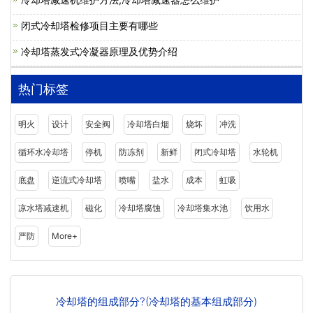
闭式冷却塔检修项目主要有哪些
冷却塔蒸发式冷凝器原理及优势介绍
热门标签
明火
设计
安全阀
冷却塔白烟
烧坏
冲洗
循环水冷却塔
停机
防冻剂
新鲜
闭式冷却塔
水轮机
底盘
逆流式冷却塔
喷嘴
盐水
成本
虹吸
凉水塔减速机
磁化
冷却塔腐蚀
冷却塔集水池
饮用水
严防
More+
冷却塔的组成部分?(冷却塔的基本组成部分)