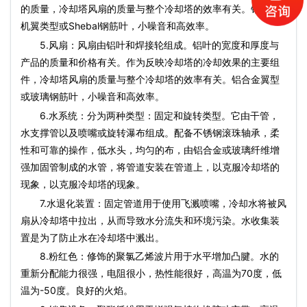
的质量，冷却塔风扇的质量与整个冷却塔的效率有关。铝合金
机翼类型或Shebal钢筋叶，小噪音和高效率。
5.风扇：风扇由铝叶和焊接轮组成。铝叶的宽度和厚度与
产品的质量和价格有关。作为反映冷却塔的冷却效果的主要组
件，冷却塔风扇的质量与整个冷却塔的效率有关。铝合金翼型
或玻璃钢筋叶，小噪音和高效率。
6.水系统：分为两种类型：固定和旋转类型。它由干管，
水支撑管以及喷嘴或旋转瀑布组成。配备不锈钢滚珠轴承，柔
性和可靠的操作，低水头，均匀的布，由铝合金或玻璃纤维增​​
强加固管制成的水管，将管道安装在管道上，以克服冷却塔的
现象，以克服冷却塔的现象。
7.水退化装置：固定管道用于使用飞溅喷嘴，冷却水将被风
扇从冷却塔中拉出，从而导致水分流失和环境污染。水收集装
置是为了防止水在冷却塔中溅出。
8.粉红色：修饰的聚氯乙烯波片用于水平增加凸腱。水的
重新分配能力很强，电阻很小，热性能很好，高温为70度，低
温为-50度。良好的火焰。