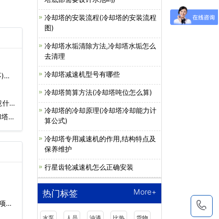
冷却塔的安装流程(冷却塔的安装流程
图)
冷却塔水垢清除方法,冷却塔水垢怎么
去清理
冷却塔减速机型号有哪些
)…
冷却塔简算方法(冷却塔吨位怎么算)
意什
冷却塔的冷却原理(冷却塔冷却能力计
却塔保
算公式)
冷却塔专用减速机的作用,结构特点及
保养维护
行星齿轮减速机怎么正确安装
More+
热门标签
项…
1
水泵
人员
油漆
比热
货物