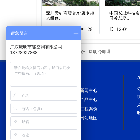
棠湾喜来登度假
深圳天虹商场龙华店冷却
中国长城科技集
塔维修…
司冷却塔…
1
299
11-05
281
12-01
请您留言
广东康明节能空调有限公司
冷却塔配件
康明冷却塔
友情链接
13728927868
网站导航
网站首页
新闻中心
冷却塔百科
产品中心
冷却塔配件
工程案例
冷却塔维修
网站地图