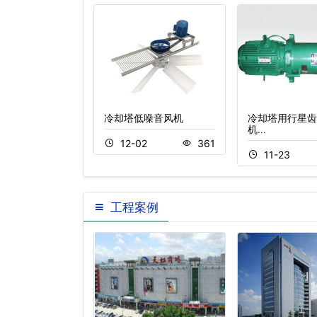
电机不转维修
冷却塔低噪音风机
冷却塔用行星齿
机…
3
340
12-02
361
11-23
工程案例