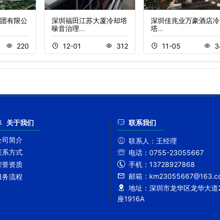
团有限公
深圳福田江苏大厦冷却塔
深圳佳兆业万豪酒店冷
噪音治理…
塔…
220
12-01
312
11-05
3
关于我们
联系我们
公司简介
联系人：
王经理
联系方式
电话：
0755-23055667
手机：
13728927868
荣誉资质
邮箱：
km23055667@163.c
服务流程
地址：
深圳市龙华区龙华大道2
座1916A