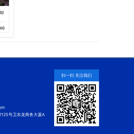
却
冷却塔工程案例深圳罗湖
福田海岸环庆大厦康明节
商务中心…
能空调冷…
46
11-23
145
11-23
128
扫一扫 关注我们
om
125号卫东龙商务大厦A