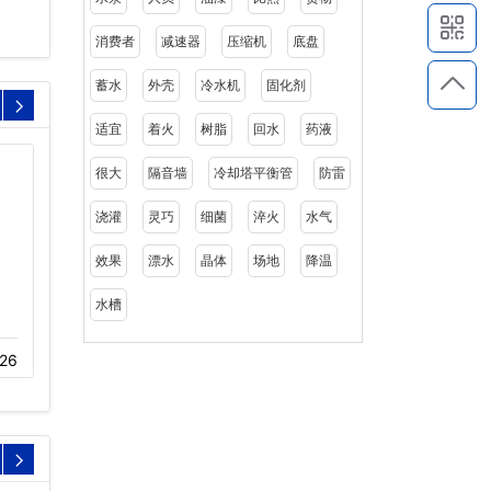
消费者
减速器
压缩机
底盘
蓄水
外壳
冷水机
固化剂
适宜
着火
树脂
回水
药液
很大
隔音墙
冷却塔平衡管
防雷
浇灌
灵巧
细菌
淬火
水气
效果
漂水
晶体
场地
降温
水槽
工业闭式横流冷却塔
不锈钢冷却塔
26
11-19
304
11-22
134