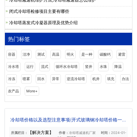
闭式冷却塔检修项目主要有哪些
冷却塔蒸发式冷凝器原理及优势介绍
热门标签
容器
洁净
测试
高温
明火
是一种
碳酸钙
避雷
冷水塔
运行
流式
循环水冷却塔
竖井
水珠
降温
冷冻
喷雾
回水
异常
逆流冷却塔
机井
填充
办法
农产品
More+
冷却塔价格以及选型注意事项(开式玻璃钢冷却塔价格一般
是多少)
【解决方案】
所属栏目：
作者：
冷却塔减速机厂家
时间：
2024-01-