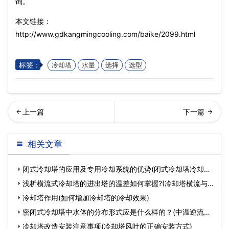
询。
本文链接：
http://www.gdkangmingcooling.com/baike/2099.html
标签：
冷却塔
水量
选择
选型
却塔为什么设计成双曲线
圳开式冷却塔告诉您该如何
相关文章
型？因为实用还便宜(小型冷
选址安装(深圳开式冷却塔)
闭式冷却塔的应用及专用冷却系统的优势(闭式冷却塔冷却效
却塔的构…
果
浅析横流式冷却塔的进出塔的温差如何掌握?(冷却塔横流与
逆
冷却塔作用(如何增加冷却塔的冷却效果)
密闭式冷却塔中水体的分布形式应是什么样的？(中温逆流式
方形
冷却塔改造安装注意事项(冷却塔风叶的正确安装方式)