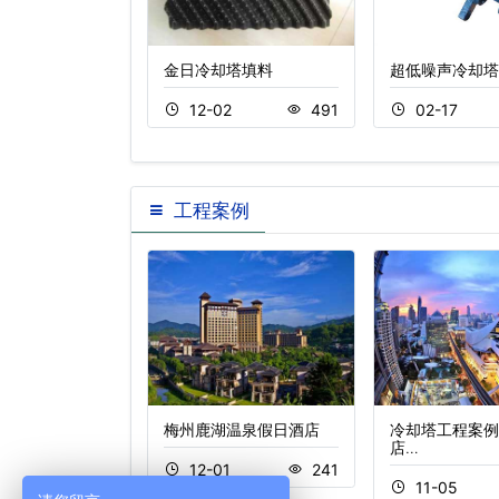
皮带箱
金日冷却塔填料
超低噪声冷却塔
7
339
12-02
491
02-17
工程案例
虹商场龙华店冷却
梅州鹿湖温泉假日酒店
冷却塔工程案例
店…
12-01
241
5
281
11-05