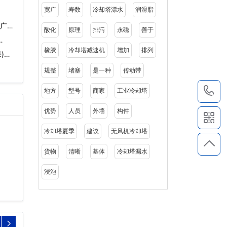
宽广
寿数
冷却塔漂水
润滑脂
(广东
酸化
原理
排污
永磁
善于
…
橡胶
冷却塔减速机
增加
排列
)…
规整
堵塞
是一种
传动带
1
地方
型号
商家
工业冷却塔
优势
人员
外墙
构件
冷却塔夏季
建议
无风机冷却塔
货物
清晰
基体
冷却塔漏水
浸泡