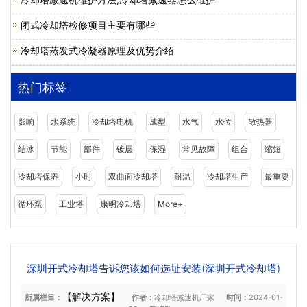
闭式冷却塔检修项目主要有哪些
冷却塔蒸发式冷凝器原理及优势介绍
热门标签
影响
水系统
冷却塔电机
成型
水气
水位
散热器
结冰
节能
部件
镀层
保湿
常见故障
组合
缩短
冷却塔保养
小时
双曲面冷却塔
耐温
冷却塔生产
最重要
循环泵
工业塔
康明冷却塔
More+
深圳开式冷却塔告诉您该如何选址安装(深圳开式冷却塔)
【解决方案】
所属栏目：
作者：
冷却塔减速机厂家
时间：
2024-01-