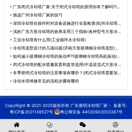
广东闭式冷却塔厂家:关于闭式冷却塔的原理你有了解吗?(广
东…
挑选广州冷却塔厂家的技巧
深圳冷却塔在操作时对设备设施进行全面检查(杭州冷却塔安
装…
浅析广东方形冷却塔的效果采用三个指标(各种型号方形冷却
塔…
工业冷却塔有什么用(工业循环水冷却塔)
冷却塔选型设计的几项问题(济南方形玻璃钢冷却塔选型)…
如何减小玻璃钢冷却塔的振动声?(玻璃钢冷却塔风机振动)…
闭式冷却塔的配水喷溅装置和盘管选用(中温逆流式方形冷却
塔…
冬季密闭式冷却塔的注意事项有哪些？(闭式冷却塔需要加药
么)…
冷却水塔维修常见的流程步骤有哪些
CopyRight © 2021-2025版权所有 广东康明冷却塔厂家
备案号:
粤ICP备2021149527号
粤公网安备 44030902003387号