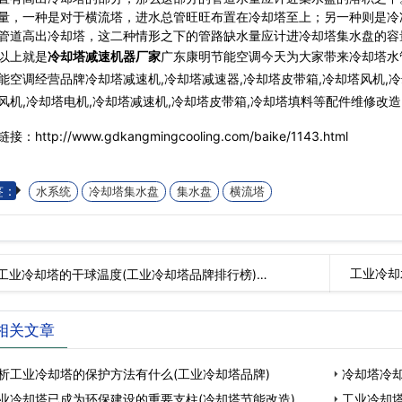
量，一种是对于横流塔，进水总管旺旺布置在冷却塔至上；另一种则是冷
管道高出冷却塔，这二种情形之下的管路缺水量应计进冷却塔集水盘的容
以上就是
冷却塔减速机器厂家
广东康明节能空调今天为大家带来冷却塔水
能空调经营品牌冷却塔减速机,冷却塔减速器,冷却塔皮带箱,冷却塔风机,
风机,冷却塔电机,冷却塔减速机,冷却塔皮带箱,冷却塔填料等配件维修改造
接：http://www.gdkangmingcooling.com/baike/1143.html
签：
水系统
冷却塔集水盘
集水盘
横流塔
工业冷却
工业冷却塔的干球温度(工业冷却塔品牌排行榜)…
相关文章
析工业冷却塔的保护方法有什么(工业冷却塔品牌)
冷却塔冷却
业冷却塔已成为环保建设的重要支柱(冷却塔节能改造)
工业冷却塔