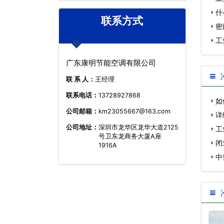
什
联系方式
密
工
广东康明节能空调有限公司
联 系 人：
王经理
联系电话：
13728927868
如
公司邮箱：
km23055667@163.com
什…
详
公司地址：
深圳市龙华区龙华大道2125
工
号卫东龙商务大厦A座
解…
闭
1916A
中