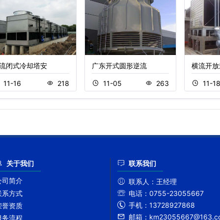
流闭式冷却塔安
广东开式圆形逆流
横流开放
11-16
218
11-05
263
11-1
关于我们
联系我们
公司简介
联系人：
王经理
联系方式
电话：
0755-23055667
手机：
13728927868
荣誉资质
邮箱：
km23055667@163.c
服务流程