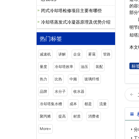
的容
闭式冷却塔检修项目主要有哪些
部分
冷却塔蒸发式冷凝器原理及优势介绍
明节
却塔
热门标签
本文链
减速机
讲解
企业
雾霭
管路
标
量度
冷却塔效率
油压
装配
热力
比热
中频
玻璃纤维
品牌
水分子
收水器
冷却塔集水槽
成本
都是
流量
聚丙烯
提高
材质
消费者
More+
分
工