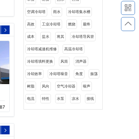
空调冷却塔
雨水
冷却塔集水槽
高效
工业冷却塔
燃烧
最终
成本
盐水
将其
冷却塔导风管
冷却塔减速机维修
高温冷却塔
冷却塔填料更换
风筒
消声器
冷却效率
冷却塔噪音
角度
振荡
树脂
风向
空气冷却器
噪声
横流闭式冷却塔设备
横流开放式冷却塔优点介
绍…
电流
特性
水泵
凉水
接线
11-18
232
87
11-18
341