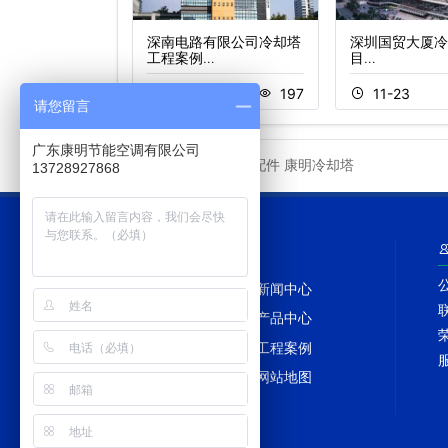
菲特钟山高尔夫酒
深南电路有限公司冷却塔
深圳国贸大厦冷
工程案例…
目…
1
243
11-23
197
11-23
请您留言
广东康明节能空调有限公司
冷却塔配件
康明冷却塔
友情链接
13728927868
网站导航
网站首页
新闻中心
冷却塔百科
产品中心
冷却塔配件
工程案例
冷却塔维修
网站地图