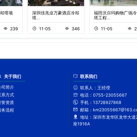
却塔项
深圳佳兆业万豪酒店冷却
福田沃尔玛购物广场冷
塔…
塔工程…
239
11-05
346
11-05
2
关于我们
联系我们
公司简介
联系人：
王经理
联系方式
电话：
0755-23055667
手机：
13728927868
荣誉资质
邮箱：
km23055667@163.c
服务流程
地址：
深圳市龙华区龙华大道2
座1916A