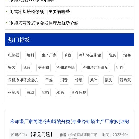
闭式冷却塔检修项目主要有哪些
冷却塔蒸发式冷凝器原理及优势介绍
热门标签
电热器
填料
生产厂家
单位
冷却塔皮带箱
隐患
堵塞
安装
风筒
安全阀
冷却塔故障
冷却塔注意事项
组件
良机冷却塔减速机
干燥
消音
传动
风叶
损失
源热泵
横流塔
曲线
影响
水温
更多标签
冷却塔厂家简述冷却塔的分类(专业冷却塔生产厂家多少钱)
【常见问题】
所属栏目：
作者：
冷却塔减速机厂家
时间：
2022-10-