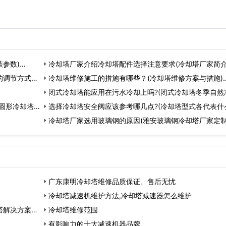
装参数)…
冷却塔厂家介绍冷却塔配件选择注意要求(冷却塔厂家简介
的调节方式及
冷却塔维修施工的措施有哪些？(冷却塔维修方案与措施)
闭式冷却塔能应用在污水冷却上吗?(闭式冷却塔冬季自然
圆形冷却塔)
技术)…
选择冷却塔安全阀应该参考哪几点?(冷却塔型式各代表什
思)…
冷却塔厂家选用玻璃钢的原因(雅安玻璃钢冷却塔厂家定制
广东康明冷却塔维修品质保证、售后无忧
冷却塔减速机维护方法,冷却塔减速器怎么维护
塔解决方案…
冷却塔维修范围
有影响力的十大减速机器品牌