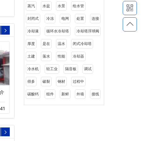
蒸汽
水盆
水景
给水管
封闭式
冷冻
电闸
处置
连接
冷却液
循环水冷却塔
冷却塔浮球阀
厚度
是在
温水
闭式冷却塔
土建
落水
性能
冷却器
冷水机
轻工业
隔音板
调试
得多
破裂
钢材
过程中
介
方形横流式冷却塔厂家
圆形开式逆流冷却塔
碳酸钙
组件
新鲜
外墙
接线
11-05
141
11-05
388
41