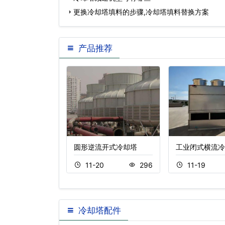
更换冷却塔填料的步骤,冷却塔填料替换方案
产品推荐
却塔价格
圆形逆流开式冷却塔
工业闭式横流冷
5
257
11-20
296
11-19
冷却塔配件