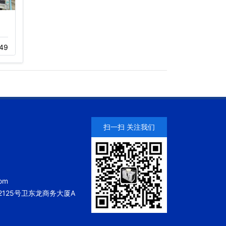
福田沃尔玛购物广场冷却
深圳天虹商场龙华店冷却
塔工程…
塔维修…
49
11-05
207
11-05
281
扫一扫 关注我们
om
125号卫东龙商务大厦A