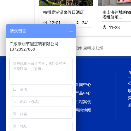
路有限公司冷却塔
梅州鹿湖温泉假日酒店
南山海岸城购物
…
塔维修项…
12-01
241
3
197
11-23
请您留言
广东康明节能空调有限公司
冷却塔配件
康明冷却塔
友情链接
13728927868
网站导航
网站首页
新闻中心
冷却塔百科
产品中心
冷却塔配件
工程案例
冷却塔维修
网站地图