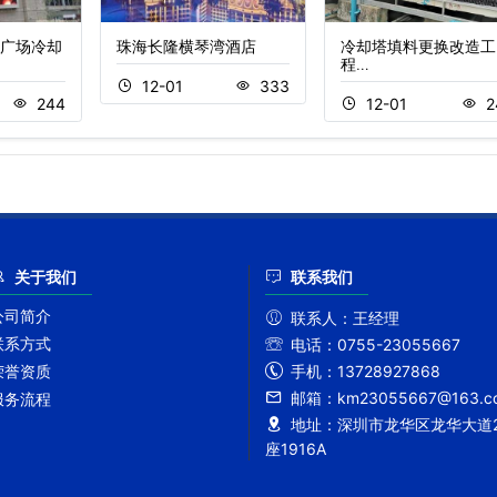
广场冷却
珠海长隆横琴湾酒店
冷却塔填料更换改造工
程…
12-01
333
244
12-01
2
关于我们
联系我们
公司简介
联系人：
王经理
联系方式
电话：
0755-23055667
手机：
13728927868
荣誉资质
邮箱：
km23055667@163.c
服务流程
地址：
深圳市龙华区龙华大道2
座1916A