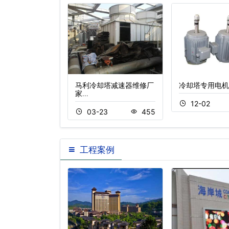
消音器
马利冷却塔减速器维修厂
冷却塔专用电机
家…
2
300
12-02
03-23
455
工程案例