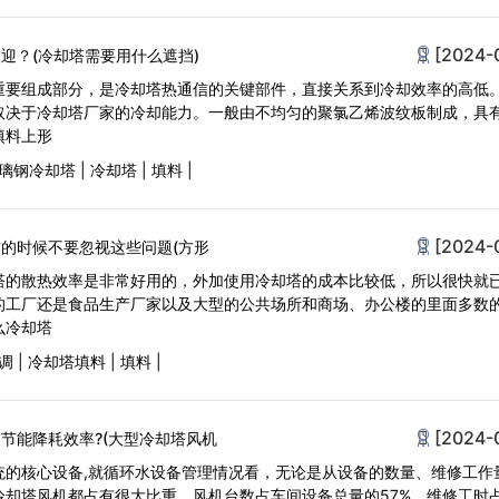
[2024-
迎？(冷却塔需要用什么遮挡)
重要组成部分，是冷却塔热通信的关键部件，直接关系到冷却效率的高低
取决于冷却塔厂家的冷却能力。一般由不均匀的聚氯乙烯波纹板制成，具
填料上形
璃钢冷却塔
|
冷却塔
|
填料
|
[2024-
的时候不要忽视这些问题(方形
塔的散热效率是非常好用的，外加使用冷却塔的成本比较低，所以很快就
的工厂还是食品生产厂家以及大型的公共场所和商场、办公楼的里面多数
么冷却塔
调
|
冷却塔填料
|
填料
|
[2024-
节能降耗效率?(大型冷却塔风机
统的核心设备,就循环水设备管理情况看，无论是从设备的数量、维修工作
冷却塔风机都占有很大比重。风机台数占车间设备总量的57%，维修工时