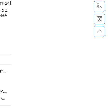
01-24]
1
大关系
异味对
(广东
怎么拆
)…