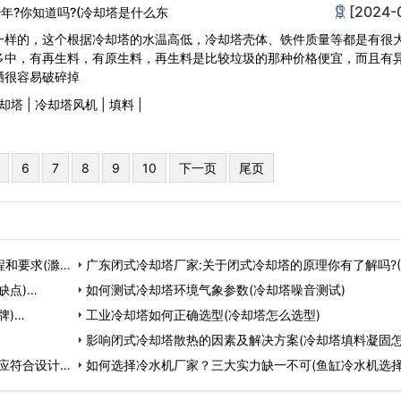
[2024-
年?你知道吗?(冷却塔是什么东
一样的，这个根据冷却塔的水温高低，冷却塔壳体、铁件质量等都是有很
多中，有再生料，有原生料，再生料是比较垃圾的那种价格便宜，而且有
晒很容易破碎掉
却塔
|
冷却塔风机
|
填料
|
6
7
8
9
10
下一页
尾页
和要求(滁州
广东闭式冷却塔厂家:关于闭式冷却塔的原理你有了解吗?
缺点)…
闭式冷却塔…
如何测试冷却塔环境气象参数(冷却塔噪音测试)
牌)…
工业冷却塔如何正确选型(冷却塔怎么选型)
影响闭式冷却塔散热的因素及解决方案(冷却塔填料凝固
应符合设计要
除)…
如何选择冷水机厂家？三大实力缺一不可(鱼缸冷水机选择