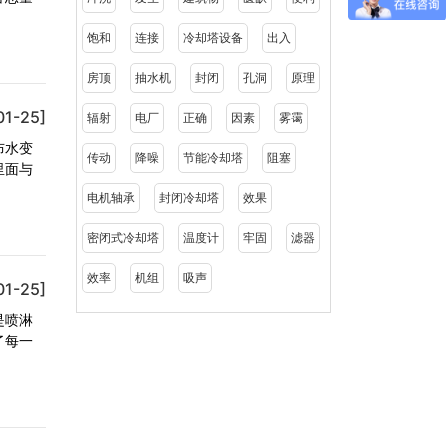
饱和
连接
冷却塔设备
出入
房顶
抽水机
封闭
孔洞
原理
01-25]
辐射
电厂
正确
因素
雾霭
布水变
传动
降噪
节能冷却塔
阻塞
里面与
电机轴承
封闭冷却塔
效果
密闭式冷却塔
温度计
牢固
滤器
效率
机组
吸声
01-25]
是喷淋
了每一