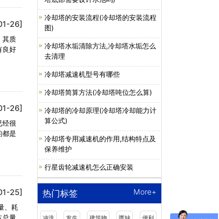
冷却塔的安装流程(冷却塔的安装流程
01-26]
图)
。其质
冷却塔水垢清除方法,冷却塔水垢怎么
有良好
去清理
冷却塔减速机型号有哪些
冷却塔简算方法(冷却塔吨位怎么算)
01-26]
冷却塔的冷却原理(冷却塔冷却能力计
算公式)
已经很
的都是
冷却塔专用减速机的作用,结构特点及
保养维护
行星齿轮减速机怎么正确安装
01-25]
More+
热门标签
量、耗
占总量
冲洗
发生
建筑物
匮缺
便利