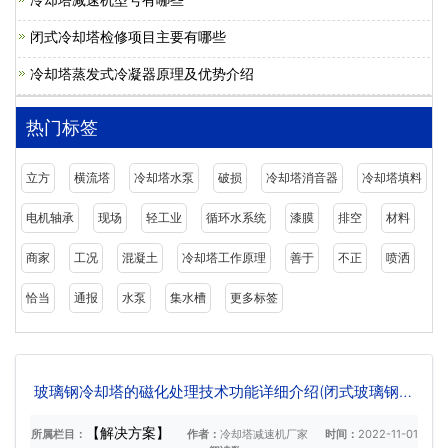
闭式冷却塔检修项目主要有哪些
冷却塔蒸发式冷凝器原理及优势介绍
热门标签
立方
横流塔
冷却塔水泵
破损
冷却塔消音器
冷却塔填料
电机轴承
现场
轻工业
循环水系统
漆膜
排空
材料
商家
工况
混凝土
冷却塔工作原理
善于
不正
喷洒
恰当
通报
水泵
集水槽
更多标签
玻璃钢冷却塔的磁化处理技术功能详细介绍(闭式玻璃钢冷
却塔怎么处理)
【解决方案】
所属栏目：
作者：
冷却塔减速机厂家
时间：
2022-11-01