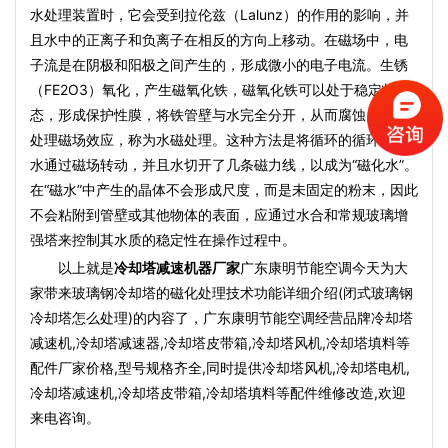
水处理装置时，它会受到拉伦兹（Lalunz）的作用的影响，并
且水中的正离子和负离子在相反的方向上移动。在磁场中，电
子流是在阴极和阳极之间产生的，形成微小的电子电流。生锈
（FE2O3）氧化，产生磁氧化铁，磁氧化铁可以处于稳定状
态，形成保护性膜，将铁管壁与水完全分开，从而腐蚀。用水
处理磁场效应，称为水磁处理。这种方法是将循环的循环冷却
水通过磁场转动，并且水切开了几条磁力线，以成为“磁化水”。
在“磁水”中产生的晶体不会形成尺度，而是未固定的粉末，因此
不会粘附到管壁或其他物体的表面，应通过水合和常规玻璃增
强塔来控制其水质的稳定性在操作过程中。
以上就是
冷却塔减速机器厂家
广东康明节能空调今天为大
家带来玻璃钢冷却塔的磁化处理技术功能详细介绍(闭式玻璃钢
冷却塔怎么处理)的内容了，广东康明节能空调经营品牌冷却塔
减速机,冷却塔减速器,冷却塔皮带箱,冷却塔风机,冷却塔填料等
配件厂家价格,型号规格齐全,同时提供冷却塔风机,冷却塔电机,
冷却塔减速机,冷却塔皮带箱,冷却塔填料等配件维修改造,欢迎
来电咨询。