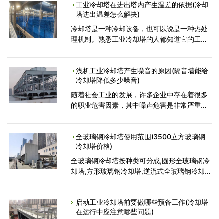
别，接下来便听广州冷却塔
工业冷却塔在进出塔内产生温差的依据(冷却
塔进出温差怎么解决)
冷却塔是一种冷却设备，也可以说是一种热处
理机制。熟悉工业冷却塔的人都知道它的工作
原理是，利用塔中工业冷却水的作用，吸收在
工业生产过程中产生的废热，在接触大气后将
这些热量散到空气当
浅析工业冷却塔产生噪音的原因(隔音墙能给
冷却塔降低多少噪音)
随着社会工业的发展，许多企业中存在着很多
的职业危害因素，其中噪声危害是非常严重
的。为了减少噪音，提高工作效率、维护生产
者的身体健康，对噪声进行处理是十分必要
的。工业冷却塔的噪声一
全玻璃钢冷却塔使用范围(3500立方玻璃钢
冷却塔价格)
全玻璃钢冷却塔按种类可分成,圆形全玻璃钢冷
却塔,方形玻璃钢冷却塔,逆流式全玻璃钢冷却
塔,横流式全玻璃钢防腐玻璃钢冷却塔,逆流式全
玻璃钢防腐冷却塔等各种型号规格。一、全玻
璃钢冷
启动工业冷却塔前要做哪些预备工作(冷却塔
在运行中应注意哪些问题)