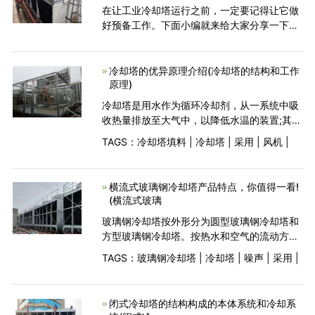
在让工业冷却塔运行之前，一定要记得让它做
好预备工作。下面小编就来给大家分享一下，
启动工业冷却塔之前一定要做好的工作。
1、工业冷却塔的水盆一定要记得清理干
净。 2、它体内风
冷却塔的优异原理介绍(冷却塔的结构和工作
原理)
冷却塔是用水作为循环冷却剂，从一系统中吸
收热量排放至大气中，以降低水温的装置;其冷
是利用水与空气流动接触后进行冷热交换产生
TAGS：
冷却塔填料
|
冷却塔
|
采用
|
风机
|
蒸汽，蒸汽挥发带走热量达到蒸发散热、对流
传热和辐射传热等原理来散去工业上
横流式玻璃钢冷却塔产品特点，你值得一看!
(横流式玻璃
玻璃钢冷却塔按外形分为圆型玻璃钢冷却塔和
方型玻璃钢冷却塔。按热水和空气的流动方向
分有逆流式冷却塔、横流(交流)式冷却塔、混
TAGS：
玻璃钢冷却塔
|
冷却塔
|
噪声
|
采用
|
流式冷却塔。下面小编就为大家一起来讲讲横
流式玻璃钢冷却塔的产品特点。1、节省空间，
闭式冷却塔的结构构成的本体系统和冷却系