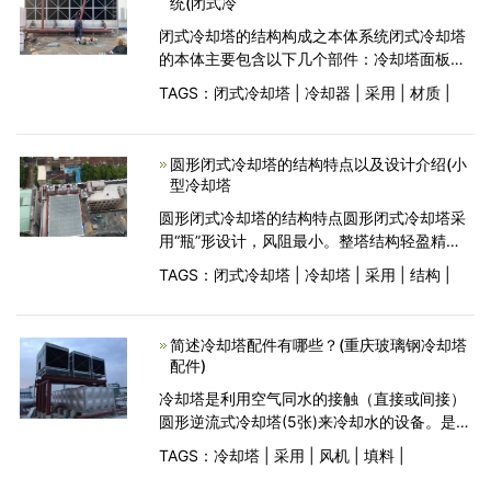
统(闭式冷
闭式冷却塔的结构构成之本体系统闭式冷却塔
的本体主要包含以下几个部件：冷却塔面板，
冷却塔结构钢件，冷却塔底框以及冷却塔的标
TAGS：
闭式冷却塔
|
冷却器
|
采用
|
材质
|
准件。康明闭式冷却塔面板采用镀铝锌板，镀
镁铝锌板或者304不锈钢材质，从防腐上说不
锈钢面板防
圆形闭式冷却塔的结构特点以及设计介绍(小
型冷却塔
圆形闭式冷却塔的结构特点圆形闭式冷却塔采
用“瓶”形设计，风阻最小。整塔结构轻盈精
巧、组装方便、坚固耐用、冷却效果好。圆形
TAGS：
闭式冷却塔
|
冷却塔
|
采用
|
结构
|
闭式冷却塔体由优质玻璃钢制作而成，表面胶
衣采用进口原料，其色种内含光稳定剂，具有
色泽均匀
简述冷却塔配件有哪些？(重庆玻璃钢冷却塔
配件)
冷却塔是利用空气同水的接触（直接或间接）
圆形逆流式冷却塔(5张)来冷却水的设备。是以
水为循环冷却剂，从一系统中吸收热量并排放
TAGS：
冷却塔
|
采用
|
风机
|
填料
|
至大气中，从而降低塔内空气温度，制造冷却
水可循环使用的设备。 冷却塔一般主要由填料