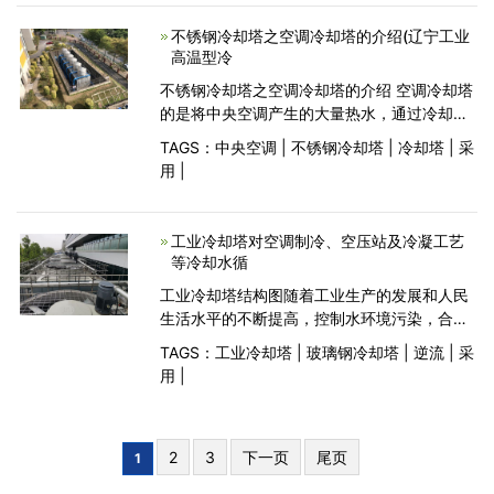
（亦称散热
不锈钢冷却塔之空调冷却塔的介绍(辽宁工业
高温型冷
不锈钢冷却塔之空调冷却塔的介绍 空调冷却塔
的是将中央空调产生的大量热水，通过冷却塔
将热水分散，通过空气流动直接热传递和液体
TAGS：
中央空调
|
不锈钢冷却塔
|
冷却塔
|
采
水转化为气态吸收大量热量，而被大气带走，
用
|
使得水温得以降低，水被回收循环使用的装置
空调冷却
工业冷却塔对空调制冷、空压站及冷凝工艺
等冷却水循
工业冷却塔结构图随着工业生产的发展和人民
生活水平的不断提高，控制水环境污染，合理
开发利用水资源已迫在眉睫。为此，许多单位
TAGS：
工业冷却塔
|
玻璃钢冷却塔
|
逆流
|
采
普遍采用工业冷却塔这种高效节能的理想设
用
|
备，实行内部用水闭路循环，提高了重复利用
率，有效地降低
2
3
下一页
尾页
1