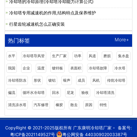
冷却塔的冷却原理(冷却塔冷却能力计算公式)
冷却塔专用减速机的作用,结构特点及保养维护
行星齿轮减速机怎么正确安装
More+
热门标签
水平
冷却塔导风管
生产厂家
功率
风道
磨损
集水盘
我国
企业
温度
镀锌板
表面积
冷却塔故障
冷水塔
冷却塔防冻
形状
镀铝
噪声
成员
风机
传统冷却塔
偏流
循环水冷却塔
回水
尼龙
验收
冷却塔清洗
清洗凉水塔
汽车修理
橡胶
散去
原因
特性
CopyRight © 2021-2025版权所有 广东康明冷却塔厂家
备案号:
粤ICP备2021149527号
粤公网安备 44030902003387号