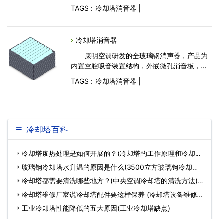
玻璃钢冷却水塔保养工作的内容，1、检查玻璃
TAGS：
冷却塔消音器
|
钢冷却水塔运行情况，查阅历史维修记录
冷却塔消音器
康明空调研发的全玻璃钢消声器，产品为
内置空腔吸音装置结构，外嵌微孔消音板，出
风流畅、降噪能力很强，能有效地抑制低频噪
TAGS：
冷却塔消音器
|
声对声环境质量造成的影响
冷却塔百科
冷却塔废热处理是如何开展的？(冷却塔的工作原理和冷却过
程)…
玻璃钢冷却塔水升温的原因是什么(3500立方玻璃钢冷却塔
安装价格)…
冷却塔都需要清洗哪些地方？(中央空调冷却塔的清洗方法)…
冷却塔维修厂家说冷却塔配件要这样保养 (冷却塔设备维修价
格)…
工业冷却塔性能降低的五大原因(工业冷却塔缺点)