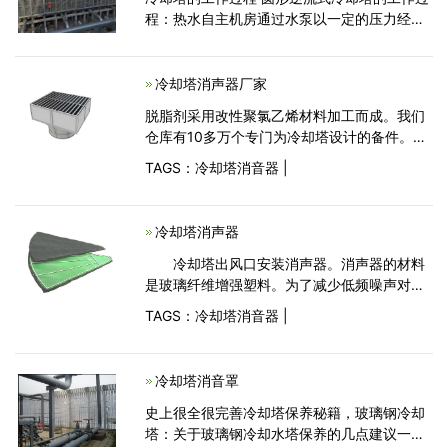
程：热水自主机房通过水泵以一定的压力经过
管道、横喉、曲喉、中心喉将循环水压至冷却
塔的播水系统内，通过播水管上的小孔将水均
匀地播洒在填
冷却塔消声器厂家
脱脂剂采用改性聚氯乙烯材料加工而成。我们
仓库有10多万个专门为冷却塔设计的备件。这
些部件也可以用来替代其他冷却塔。TRLON提
TAGS：
冷却塔消音器
|
供最好的价格和快速交货。请联系我们的2
冷却塔消声器
冷却塔出风口安装消声器。消声器的材料
是玻璃纤维增强塑料。为了减少低频噪声对声
环境质量的影响，排风百叶采用30度角将热空
TAGS：
冷却塔消音器
|
气引导至&ldquo;边界&rdquo;的相反方向。不
仅
冷却塔消音罩
史上很全很完善冷却塔保养秘籍，玻璃钢冷却
塔：关于玻璃钢冷却水塔保养的几点建议一、