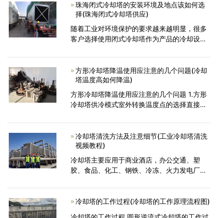
横流闭式冷却塔
珠海闭式冷却塔的安装环境及地点该如何选
择(珠海闭式冷却塔供应)
随着工业对环境保护的要求越来越明显，很多
客户选择使用闭式冷却塔作为产品的冷却设
备。近日，看到很多客户在关注西安闭式冷却
塔安装场地的注意事项。 要了解闭式冷却塔的
工作原理，闭式冷
方形冷却塔降温使用应注意的几个问题(冷却
塔温度高如何降温)
方形冷却塔降温使用应注意的几个问题 1.方形
冷却塔供冷模式室外转换温度点的选择直接关
系到系统供冷时数。假设经计算确定此时空调
末端所需供水水湿为12.7℃，考虑冷却塔冷幅
度、管路及
冷却塔清洗方法及注意细节(工业冷却塔清洗
视频教程)
冷却塔主要应用于商业酒店，办公交通、塑
胶、食品、化工、钢铁、冷冻、火力发电厂、
工业水冷却等行业领域。利用水作循环冷却
剂，使塔体内发热的冷却水跟空气流动接触热
交换产生蒸汽，挥发带
冷却塔的工作过程(冷却塔的工作原理流程图)
冷却塔的工作过程 圆形逆流式冷却塔的工作过