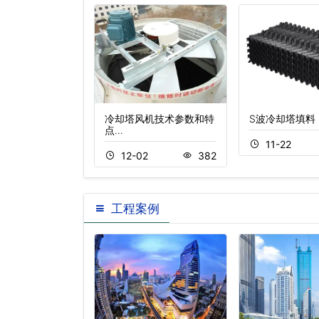
电机节能厂家价
冷却塔风机技术参数和特
S波冷却塔填料
点…
11-22
3
325
12-02
382
工程案例