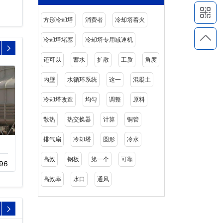
方形冷却塔
消费者
冷却塔着火
冷却塔堵塞
冷却塔专用减速机
还可以
蓄水
扩散
工质
角度
内壁
水循环系统
这一
混凝土
冷却塔改造
均匀
调整
原料
散热
热交换器
计算
铜管
排气扇
冷却塔
圆形
冷水
不锈钢复合流闭式冷却塔
玻璃钢冷却塔
哪家好…
高效
钢板
第一个
可靠
96
11-20
211
11-22
222
高效率
水口
通风