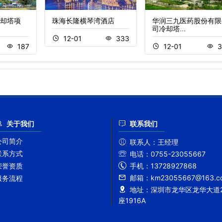
却塔项
珠海长隆横琴湾酒店
华润三九医药股份有限
司冷却塔…
12-01
333
187
12-01
3
关于我们
联系我们
公司简介
联系人：
王经理
联系方式
电话：
0755-23055667
手机：
13728927868
荣誉资质
邮箱：
km23055667@163.c
服务流程
地址：
深圳市龙华区龙华大道2
座1916A