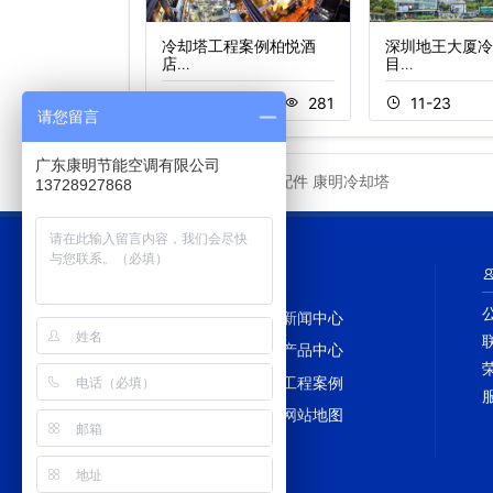
湖温泉假日酒店
冷却塔工程案例柏悦酒
深圳地王大厦冷
店…
目…
1
241
11-05
281
11-23
请您留言
广东康明节能空调有限公司
冷却塔配件
康明冷却塔
友情链接
13728927868
网站导航
网站首页
新闻中心
冷却塔百科
产品中心
冷却塔配件
工程案例
冷却塔维修
网站地图