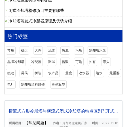
闭式冷却塔检修项目主要有哪些
冷却塔蒸发式冷凝器原理及优势介绍
热门标签
常用
机运
大件
流体
热源
污垢
冷却塔水泵
品牌冷却塔
冷凝器
测温
倍数
可选
如有
弯头
振动
雾霭
拼装
农产品
量度
收水器
给水
最重要
电厂
冷却塔填料维修
更多标签
横流式方形冷却塔与横流式闭式冷却塔的特点区别?(开式横
流冷却塔和闭式横流冷却塔)
【常见问题】
所属栏目：
作者：
冷却塔减速机厂家
时间：
2022-11-01