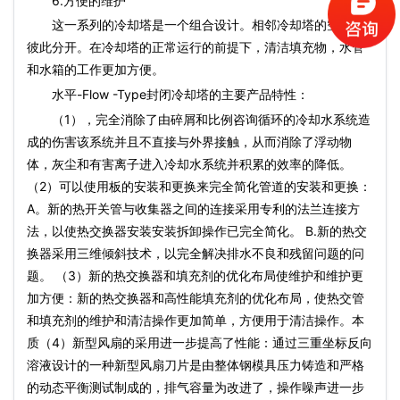
6.方便的维护
这一系列的冷却塔是一个组合设计。相邻冷却塔的空中室
彼此分开。在冷却塔的正常运行的前提下，清洁填充物，水管
和水箱的工作更加方便。
水平-Flow -Type封闭冷却塔的主要产品特性：
（1），完全消除了由碎屑和比例咨询循环的冷却水系统造
成的伤害该系统并且不直接与外界接触，从而消除了浮动物
体，灰尘和有害离子进入冷却水系统并积累的效率的降低。
（2）可以使用板的安装和更换来完全简化管道的安装和更换：
A。新的热开关管与收集器之间的连接采用专利的法兰连接方
法，以使热交换器安装安装拆卸操作已完全简化。 B.新的热交
换器采用三维倾斜技术，以完全解决排水不良和残留问题的问
题。 （3）新的热交换器和填充剂的优化布局使维护和维护更
加方便：新的热交换器和高性能填充剂的优化布局，使热交管
和填充剂的维护和清洁操作更加简单，方便用于清洁操作。本
质（4）新型风扇的采用进一步提高了性能：通过三重坐标反向
溶液设计的一种新型风扇刀片是由整体钢模具压力铸造和严格
的动态平衡测试制成的，排气容量为改进了，操作噪声进一步