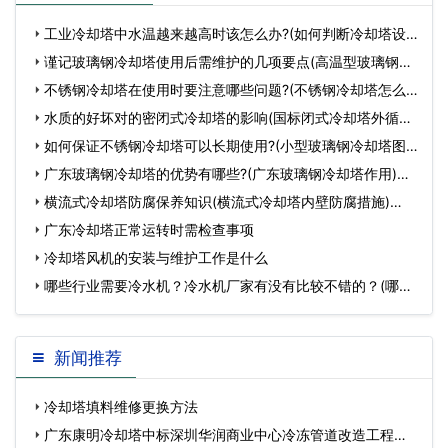
工业冷却塔中水温越来越高时该怎么办?(如何判断冷却塔设
备好坏)…
谨记玻璃钢冷却塔使用后需维护的几项要点(高温型玻璃钢冷
却塔型号)…
不锈钢冷却塔在使用时要注意哪些问题?(不锈钢冷却塔怎么
选)…
水质的好坏对的密闭式冷却塔的影响(国标闭式冷却塔外循环
水质要求)…
如何保证不锈钢冷却塔可以长期使用?(小型玻璃钢冷却塔图
片)…
广东玻璃钢冷却塔的优势有哪些?(广东玻璃钢冷却塔作用)…
横流式冷却塔防腐保养知识(横流式冷却塔内壁防腐措施)…
广东冷却塔正常运转时需检查事项
冷却塔风机的安装与维护工作是什么
哪些行业需要冷水机？冷水机厂家有没有比较不错的？(哪些
行业需要冷水机)…
新闻推荐
冷却塔填料维修更换方法
广东康明冷却塔中标深圳华润商业中心冷冻管道改造工程…