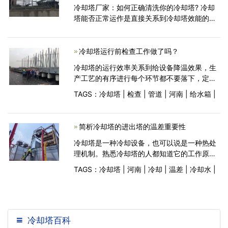
冷却塔厂家：如何正确清洗你的冷却塔? 冷却
塔能否正常运作是直接关系到冷却塔效能的基
本保证，冷却塔用的时间久了，暴露在外面的
各个部位容易结垢，特别是内部和布水管装置
的定期清洗尤为重要
冷却塔运行前检查工作做了吗？
冷却塔的运行效率关系到给设备降温效果，生
产工艺的有序进行每个环节都不要落下，定期
的检查非常的主要，有效的避免故障的产生，
TAGS：
冷却塔
|
检查
|
管道
|
河南
|
给水箱
|
延长冷却塔使用寿命这些都是实在的，下面给
大家介绍些冷却塔检查方面的知识吧。检查各
冷却塔进出
简析冷却塔的进出塔的温差重要性
冷却塔是一种冷却设备，也可以说是一种热处
理机制。熟悉冷却塔的人都知道它的工作原理
是，利用塔中工业冷却水的作用，吸收在工业
TAGS：
冷却塔
|
河南
|
冷却
|
温差
|
冷却水
|
生产过程中产生的废热，在接触大气后将这些
热量散到空气当中去，一达到降低冷却水温度
的目的。
冷却塔百科