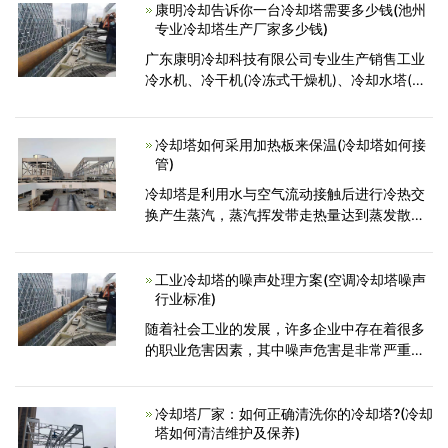
修单位进行维修，可以
康明冷却告诉你一台冷却塔需要多少钱(池州
专业冷却塔生产厂家多少钱)
广东康明冷却科技有限公司专业生产销售工业
冷水机、冷干机(冷冻式干燥机)、冷却水塔(冷
却塔)、除湿机、干燥机、模温机、破碎机、混
色机、振动筛、吸料机以及中央供料系统和冷
库工程、
冷却塔如何采用加热板来保温(冷却塔如何接
管)
冷却塔是利用水与空气流动接触后进行冷热交
换产生蒸汽，蒸汽挥发带走热量达到蒸发散
热、对流传热和辐射传热等原理来散去工业上
或制冷空调中产生的余热来降低水温的蒸发散
热装置。下面看
工业冷却塔的噪声处理方案(空调冷却塔噪声
行业标准)
随着社会工业的发展，许多企业中存在着很多
的职业危害因素，其中噪声危害是非常严重
的。为了减少噪音，提高工作效率、维护生产
者的身体健康，对噪声进行处理是十分必要
的。工业冷却塔的噪声一
冷却塔厂家：如何正确清洗你的冷却塔?(冷却
塔如何清洁维护及保养)