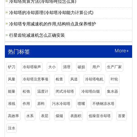
冷却塔简算方法(冷却塔吨位怎么算)
冷却塔的冷却原理(冷却塔冷却能力计算公式)
冷却塔专用减速机的作用,结构特点及保养维护
行星齿轮减速机怎么正确安装
More+
热门标签
铲刀
冷却塔噪声
大小
清理
破损
用户
生产厂家
风量
冷却塔注意事项
检查
风道
冷却塔电机
叶轮
能量
松弛
温度计
闭式冷却塔
冷却塔白烟
集水器
准线
作用
原料
污水冷却塔
喷嘴
不锈钢凉水塔
高效率
水系
表层
煤烟
表面积
低噪音冷却塔
首要
注水