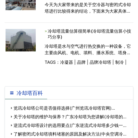
今天为大家带来的是关于空冷器与密闭式冷却
塔进行比较得来的结论，下面来为大家具体介
绍一下它们的不同点。 密闭式冷却塔的换
热形式主要是以喷淋水的蒸发散热为主，一般
在出水温度高于
冷却塔流量估算很简单(冷却塔流量估算小技
巧分享)
冷却塔是水与空气进行热交换的一种设备，它
主要由风机、电机、填料、播水系统、塔身、
水盘等组成，而进行热交换主要由在风机作用
TAGS：
冷凝器
|
品牌
|
品牌冷却塔
|
制冷
|
下比较低温空气与填料中的水进行热交换而降
低水温。水塔的构造及设计工况在说明书上有
注明
冷却塔百科
览讯冷却塔公司是否值得选择(广州览讯冷却塔官网)…
关于冷却塔的维护与保养？广东冷却塔为您讲解(冷却塔的维
护保养)…
逆流式冷却塔设计的选用要点(广东逆流式冷却塔多少钱一台)
…
了解密闭式冷却塔填料堵塞的原因及解决方法(中央空调冷却