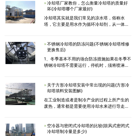
致严重的腐蚀问题
冷却塔厂家教你，怎么衡量冷却塔的质量好
坏(冷却塔哪个厂家最好)
冷却塔其实就是我们常见的凉水塔，俗称水
塔，它主要是用水作为循环冷却剂，从一体系
中吸收热量排放至大气中，以下降水温的设备;
其冷却的原理是利用水与空气活动触摸后进行
冷热交换发生蒸汽，蒸
不锈钢冷却塔的防冻问题(不锈钢冷却塔维修
更换售后)
1、冬季基本不用的场合防冻措施如果在冬季不
锈钢冷却塔不需要运行，停机时，须将喷淋水
和内部循环水排空。冷却塔在换热器的设计上
采用立体倾斜式结构，确保了流水畅通和排空
干净。换热器顶
关于方形冷却塔安装中常出现的问题(方形冷
却塔填料安装图解)
在工业制造或者是制冷产业的过程上所产生的
废热，通常都是需要使用冷却水来进行导走。
而方形冷却塔主要的作用就是把挟带废热的冷
却水在塔里面和空气来进行一个热交换，让废
热传输给空气你
空冷器与密闭式冷却塔的比较(鼓风式密闭式
冷却塔制冷量是多少)