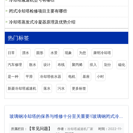
闭式冷却塔检修项目主要有哪些
冷却塔蒸发式冷凝器原理及优势介绍
热门标签
日常
漂水
圆形
水景
现象
为您
康明冷却塔
汽车修理
散水
设计
布线
聚丙烯
排入
划分
磁化
是一种
平滑
冷却塔收水器
电机
基座
小时
新菱冷却塔减速机
落水
污水
更多标签
玻璃钢冷却塔的保养与维修十分至关重要!(玻璃钢闭式冷却
塔维修)
【常见问题】
所属栏目：
作者：
冷却塔减速机厂家
时间：
2022-11-