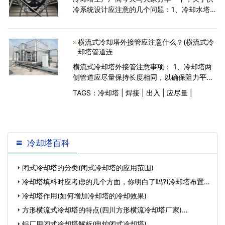
冷系统设计应注意的几个问题：1、冷却水塔供
冷模式户外变换溫度点的挑选直接影响到系統
供冷时长。假定经计算确认此刻空调末端所需
供排水水湿为1
横流式冷却塔外接管应注意什么？(横流式冷
却塔管道连
横流式冷却塔外接管注意事项： 1、冷却塔两
侧管道应尽量保持长度相同，以确保阻力平
衡； 2、冷却塔的每条出入水管应加装阀门，
TAGS：
冷却塔
|
焊接
|
出入
|
应尽量
|
以调节水量； 3、管道设计应尽量简单直接；
4、禁止在塔上进行焊接操作，焊接时应在远
离塔体处进行施工
冷却塔百科
闭式冷却塔的分类(闭式冷却塔的应用范围)
冷却塔填料时应考虑的几个方面，你明白了吗?(冷却塔布置
标准)…
冷却塔作用(如何增加冷却塔的冷却效果)
方形横流式冷却塔的特点(四川方形横流冷却塔厂家)…
铝厂用闭式冷却塔解析(电炉闭式冷却塔)