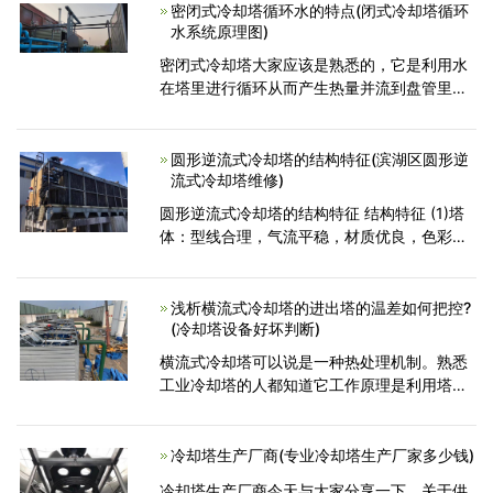
热和辐射传热等原理来
密闭式冷却塔循环水的特点(闭式冷却塔循环
水系统原理图)
密闭式冷却塔大家应该是熟悉的，它是利用水
在塔里进行循环从而产生热量并流到盘管里
面。那么密闭式冷却塔循环水的特点又是什么
呢？下面为大家做个简单的介绍。 密闭式
冷却塔是利用水的
圆形逆流式冷却塔的结构特征(滨湖区圆形逆
流式冷却塔维修)
圆形逆流式冷却塔的结构特征 结构特征 (1)塔
体：型线合理，气流平稳，材质优良，色彩鲜
艳，表面胶衣树脂内含有抗紫外线剂，耐老
化，强度高，重量轻，耐腐蚀。下塔体按订货
要求，可配有溢水、排污、自动给
浅析横流式冷却塔的进出塔的温差如何把控?
(冷却塔设备好坏判断)
横流式冷却塔可以说是一种热处理机制。熟悉
工业冷却塔的人都知道它工作原理是利用塔中
工业冷却水的作用，冷却塔是一种冷却设备。
吸收在工业生产过程中产生的废热，接触大气
后将这些热量散
冷却塔生产厂商(专业冷却塔生产厂家多少钱)
冷却塔生产厂商今天与大家分享一下，关于供