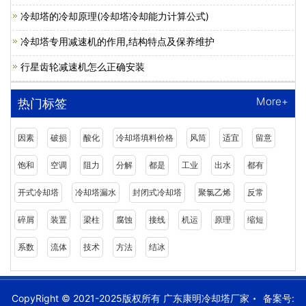
冷却塔的冷却原理(冷却塔冷却能力计算公式)
冷却塔专用减速机的作用,结构特点及保养维护
行星齿轮减速机怎么正确安装
More+
热门标签
因素
破损
酸化
冷却塔填料价格
风筒
适宜
留意
饱和
空调
阻力
分解
都是
工业
出水
都有
开式冷却塔
冷却塔漏水
封闭式冷却塔
聚氯乙烯
反常
碎屑
装置
梁柱
腐蚀
接线
机运
原理
缩短
系数
流体
技术
方法
结冰
CopyRight © 2021-2025版权所有 广东康明冷却塔厂家
备案号: