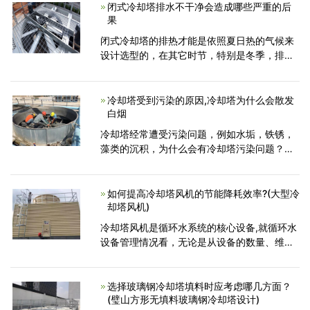
热片和风机风量对
闭式冷却塔排水不干净会造成哪些严重的后
果
闭式冷却塔的排热才能是依照夏日热的气候来
设计选型的，在其它时节，特别是冬季，排热
才能就或许过大了。闭式冷却塔运转时，即便
环境温度高于零度，闭式冷却塔也或许将管内
水降至零度，甚至结冰。
冷却塔受到污染的原因,冷却塔为什么会散发
白烟
冷却塔经常遭受污染问题，例如水垢，铁锈，
藻类的沉积，为什么会有冷却塔污染问题？在
这里简单分析一下冷却塔污染的原因：冷却塔
在日常使用中暴露在空气中，并且有大量的悬
浮物。空气中的固体，灰尘和
如何提高冷却塔风机的节能降耗效率?(大型冷
却塔风机)
冷却塔风机是循环水系统的核心设备,就循环水
设备管理情况看，无论是从设备的数量、维修
工作量、耗电量等哪个方面来讲，冷却塔风机
都占有很大比重。风机台数占车间设备总量的
57%，维修工时占
选择玻璃钢冷却塔填料时应考虑哪几方面？
(璧山方形无填料玻璃钢冷却塔设计)