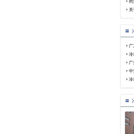
闭
关
广
冷
数…
广
号！
中
冷
冷…