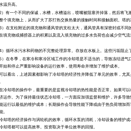
水温升高。
有一个不同的保诚，水槽，水槽溢出，喷嘴被阻塞并掉落，然后将飞溅
整个填充物上，从而扩大了苏打热交换热量的接触时间和接触面积。塔的
在支柱附近的填充物和通风管的支柱太大，通风管具有深密封或不同的
在填充物或捕捞器上的积累以及流入填充物的过多水负荷也会减少空气流
循环水污水和药物的不完整处理异常。存放在水板上。这些污垢阻止了
在冬季，在寒冷和寒冷区域工作的冷却塔是不适当的，导致冻结进气口
开始和停止严重影​​响设备的运行效率，使用寿命并增加了维护成本。
看出，上述因素都影响了冷却塔的经济性并降低了单元的效率，尤其
。
却塔的操作中，最重要的是监视冷却塔的热性能是否正常。如果可以
济运作。为了保持最佳状态冷却塔，一方面应加强监督和维护，许多导致
能运行以最低的维护成本；长期操作会导致性能下降或由于热负荷增加而
能。
塔的经济操作与涡轮机的效率，循环水泵的消耗，冷却设备的维护成
冷却塔都可以提高效率。投资取决于单位效率的回报。