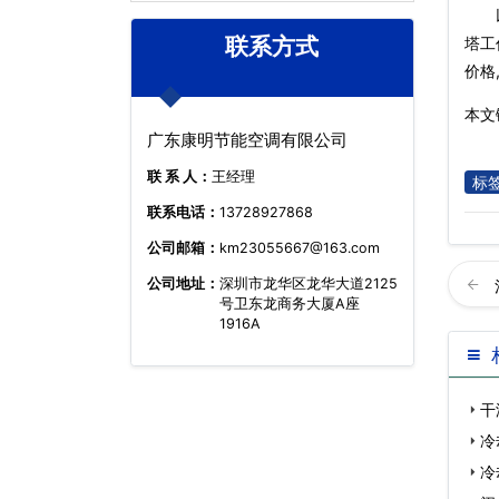
联系方式
塔工
价格
本文链
广东康明节能空调有限公司
联 系 人：
王经理
标
联系电话：
13728927868
公司邮箱：
km23055667@163.com
公司地址：
深圳市龙华区龙华大道2125
号卫东龙商务大厦A座
1916A
少噪
干
冷
冷