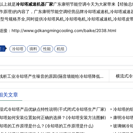
以上就是
冷却塔减速机器厂家
广东康明节能空调今天为大家带来【经验总
作原理)的内容了，广东康明节能空调经营品牌冷却塔减速机,冷却塔减速器
,型号规格齐全,同时提供冷却塔风机,冷却塔电机,冷却塔减速机,冷却塔皮
接：http://www.gdkangmingcooling.com/baike/2038.html
签：
冷却塔
填料
性能
机组
横流式冷
浅析工业冷却塔产生噪音的原因(隔音墙能给冷却塔降低多
…
相关文章
湿式冷却塔产品优缺点特性说明(干式闭式冷却塔生产厂家)
冷却塔的组
却塔如何安装位置如何正确的选择？(冷却塔安装方法图解)
康明冷却
却塔的工作原理是什么？(冷却塔的工作原理是什么)
玻璃钢冷