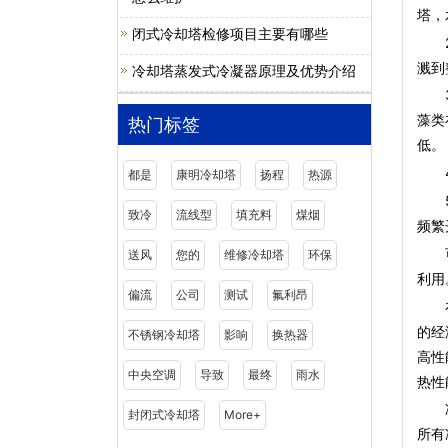
塔，
闭式冷却塔检修项目主要有哪些
2）
溅到
冷却塔蒸发式冷凝器原理及优势介绍
3）
藻类
热门标签
低。
4）
都是
康明冷却塔
扬程
热源
5）
致冷
流线型
填充料
煤烟
频繁
可以
送风
您的
维修冷却塔
环保
利用
偏流
公司
测试
氟利昂
在冷
的经
不锈钢冷却塔
影响
换热器
高性
中央空调
导致
最终
雨水
热性
冷却
封闭式冷却塔
More+
所有