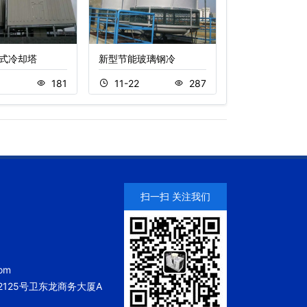
式冷却塔
新型节能玻璃钢冷
封闭式横流冷却
8
181
11-22
287
11-15
扫一扫 关注我们
om
125号卫东龙商务大厦A