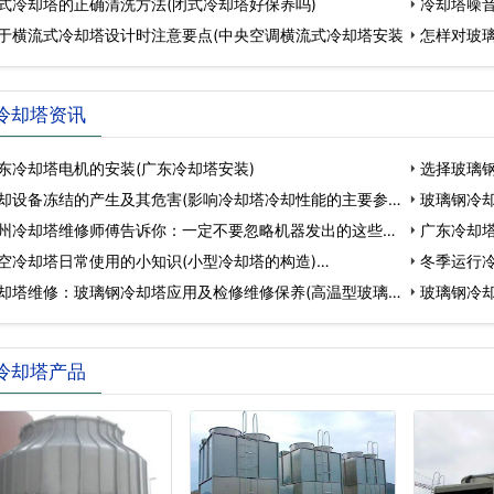
式冷却塔的正确清洗方法(闭式冷却塔好保养吗)
却塔
冷却塔噪音
于横流式冷却塔设计时注意要点(中央空调横流式冷却塔安装
怎样对玻
冷却塔资讯
东冷却塔电机的安装(广东冷却塔安装)
选择玻璃
却设备冻结的产生及其危害(影响冷却塔冷却性能的主要参
璃…
玻璃钢冷却
州冷却塔维修师傅告诉你：一定不要忽略机器发出的这些信
广东冷却
(…
空冷却塔日常使用的小知识(小型冷却塔的构造)…
(广…
冬季运行冷
却塔维修：玻璃钢冷却塔应用及检修维修保养(高温型玻璃钢
玻璃钢冷
冷却塔产品