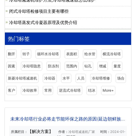
闭式冷却塔检修项目主要有哪些
冷却塔蒸发式冷凝器原理及优势介绍
热门标签
翻开
转子
循环水冷却塔
表面积
给水管
横流冷却塔
因素
冷却塔隐患
防冻剂
范围内
钻孔
增减
量度
新菱冷却塔减速机
冷却器
水平
人员
冷却塔维修
场合
客户
冷却效率
常用
逆流式冷却塔
结冰
More+
未来冷却塔行业必将走节能环保之路的原因(延边朝鲜族自
治州节能环保冷却塔)
【解决方案】
所属栏目：
作者：
冷却塔减速机厂家
时间：
2024-01-