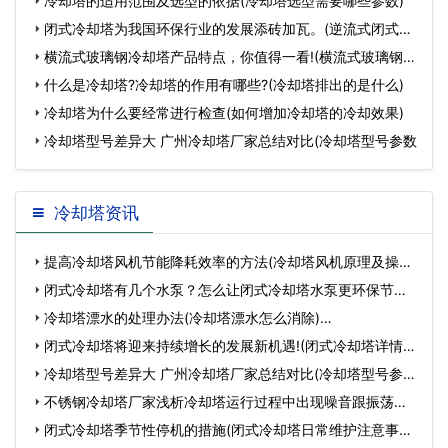
冷却塔的适用范围及选型的依据(冷却塔选型需要哪些参数)
闭式冷却塔为我国环保行业的发展添砖加瓦。(逆流式闭式冷
却
横流式玻璃钢冷却塔产品特点，你值得一看!(横流式玻璃钢冷
却
什么是冷却塔?冷却塔的作用有哪些?(冷却塔排出的是什么)
冷却塔为什么要经常进行检查(如何增加冷却塔的冷却效果)
冷却塔型号差异大 广州冷却塔厂家总结对比(冷却塔型号参数
冷却塔资讯
提高冷却塔风机节能降耗效率的方法(冷却塔风机原理及操作)
…
闭式冷却塔有几个水泵？怎么让闭式冷却塔水泵更环保节能
和保…
冷却塔漂水的处理办法(冷却塔漂水怎么消除)…
闭式冷却塔将迎来持续增长的发展新机遇!(闭式冷却塔详情)
…
冷却塔型号差异大 广州冷却塔厂家总结对比(冷却塔型号参
数…
不锈钢冷却塔厂家浅析冷却塔运行过程中出现噪音跟振荡该
怎…
闭式冷却塔季节性停机的措施(闭式冷却塔日常维护注意事项)