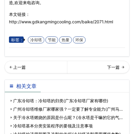
造,欢迎来电咨询。
本文链接：
http://www.gdkangmingcooling.com/baike/2071.html
标签：
冷却塔
节能
热量
环保
却塔的流量估算其实用这种
质好坏对于开式冷却塔和闭
相关文章
方法很简单_深圳广东康明冷
式冷却塔的影响有哪些？(闭
广东冷却塔：冷却塔的归类(广东冷却塔厂家有哪些)
却厂…
式冷却
广州冷却塔维修厂家哪家强？一定要了解专业能力(广州马利
冷却
关于冷水塔燃烧的原因是什么呢？(冷水塔是干嘛的它的气有
毒吗
冷却塔基本分类安装程序的要领及注意事项