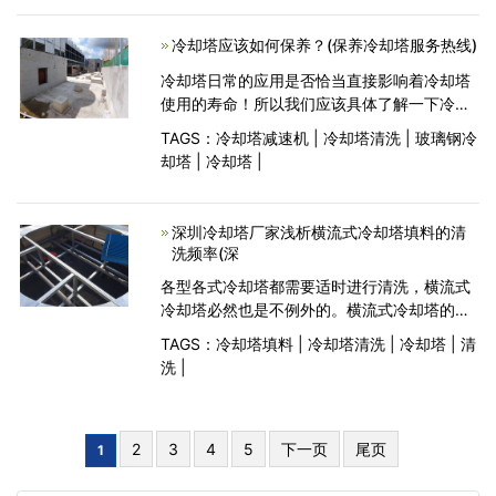
系统堵塞，造成
冷却塔应该如何保养？(保养冷却塔服务热线)
冷却塔日常的应用是否恰当直接影响着冷却塔
使用的寿命！所以我们应该具体了解一下冷却
塔使用的时候需要注意哪些问题。一、备件管
TAGS：
冷却塔减速机
|
冷却塔清洗
|
玻璃钢冷
理：（1）考虑备件，备件的互换性利用率提高
却塔
|
冷却塔
|
（2）备件是完整的，可以使正常的设备维修
（3）越来越多地使用
深圳冷却塔厂家浅析横流式冷却塔填料的清
洗频率(深
各型各式冷却塔都需要适时进行清洗，横流式
冷却塔必然也是不例外的。横流式冷却塔的清
洗，是为了清除冷却塔当中的杂质与水垢，消
TAGS：
冷却塔填料
|
冷却塔清洗
|
冷却塔
|
清
解腐蚀性物质，杀灭微生物，以此也就是为了
洗
|
保证冷却塔系统运行，发挥大的冷却散热效
能，延长使用寿命
2
3
4
5
下一页
尾页
1