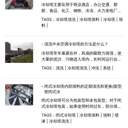
冷却塔主要应用于商业酒店，办公交通、塑
胶、食品、化工、钢铁、冷冻、火力发电厂、
工业水冷却等行业领域。利用水作循环冷却
TAGS：
冷却塔清洗
|
冷却塔填料
|
冷却塔
|
填
剂，使塔体内发热的冷却水跟空气流动接触热
料
|
交换产生蒸汽，挥发带走热量，排放散至大气
中，起着蒸发散
清洗中央空调冷却塔的方法是什么？
冷却塔常年暴露在外，风扇的吸附力很强，使
大量的泥沙、污物进入塔内，长时间运行会使
冷却塔慢慢的降低散热能力，布水器出水孔很
TAGS：
清洗
|
冷却塔清洗
|
冲洗
|
系统
|
容易堵塞，泥沙及污垢也很容易进入冷却水系
统中去，将直接影响冷却水系统的正常制冷。
为了防止上述
闭式冷却塔内部填料的定期清洗和更换(新型
密闭式冷
闭式冷却塔可分为包装型和未包装型。对于闭
式冷却塔包装，如果使用时间过长，部分填料
会脱落，破碎的填料将落入集水器内。随着喷
TAGS：
闭式冷却塔
|
冷却塔填料
|
填料
|
喷
淋泵的运行进入喷淋系统，与冷却水处理剂反
淋
|
冷却塔清洗
|
应，很容易使管道生锈或产生藻类，造成喷淋