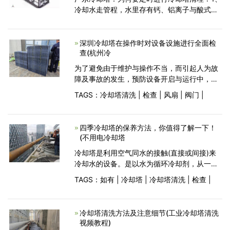
冷却水走管程，水里存有钙、铝离子与酸式硫
化物。在穿过热传导金属表层的时候会形成硫
化物；2、冷却水里的溶氧会引起电化学腐蚀，
造成锈垢，会阻塞管道
深圳冷却塔在操作时对设备设施进行全面检
查(杭州冷
为了避免由于维护与操作不当，而引起人为故
障及事故的发生，预防设备开启与运行中，存
在隐患或者超负荷运行，造成电源柜及电动机
TAGS：
冷却塔清洗
|
检查
|
风扇
|
阀门
|
损坏，为此，必须对广东冷却塔水系统的相关
设备应强化管理，操作规范化。首先对广东冷
却塔设备设施进
四季冷却塔的保养方法，你值得了解一下！
(不用电冷却塔
冷却塔是利用空气同水的接触(直接或间接)来
冷却水的设备。是以水为循环冷却剂，从一个
系统中吸收热量并排放至大气中，从而降低塔
TAGS：
如有
|
冷却塔
|
冷却塔清洗
|
检查
|
内温度，制造冷却水可循环使用的设备。它的
使用也变的日常普遍，用久了我们也要进行清
洗，那大家
冷却塔清洗方法及注意细节(工业冷却塔清洗
视频教程)