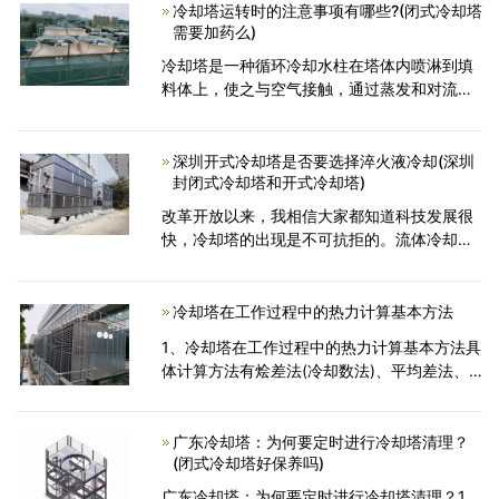
水，是用高压泵再加上
冷却塔运转时的注意事项有哪些?(闭式冷却塔
需要加药么)
冷却塔是一种循环冷却水柱在塔体内喷淋到填
料体上，使之与空气接触，通过蒸发和对流来
冷却热量的冷却装置。那么，当冷却塔运转
时，要注意哪些事项呢?接下来，就和小编一起
来了解一下吧。其运转
深圳开式冷却塔是否要选择淬火液冷却(深圳
封闭式冷却塔和开式冷却塔)
改革开放以来，我相信大家都知道科技发展很
快，冷却塔的出现是不可抗拒的。流体冷却器
的外观实际上是将热交换器安装在开放式冷却
塔中。为什么?因为这种使用方法会减少换热器
和冷却塔之间
冷却塔在工作过程中的热力计算基本方法
1、冷却塔在工作过程中的热力计算基本方法具
体计算方法有烩差法(冷却数法)、平均差法、
终差法(分段积分法)等。在实际计算中应用比
较普遍的是烩差法，在用电子计算机计算时多
用终差法。2
广东冷却塔：为何要定时进行冷却塔清理？
(闭式冷却塔好保养吗)
广东冷却塔：为何要定时进行冷却塔清理？1、