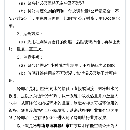
（a）贴合处必须保持无灰尘及不潮湿
（b）树脂与硬化剂的调和：每次调和量1公斤最适合，不
要超过2公斤，用完再调再用，比例为1公斤树脂，用10cc硬化
剂。
2、贴合方法：
（a）先用毛刷涂调合好的树脂，后贴玻璃纤维，再涂上树
脂，重复二至三次。
3、注意事项：
（a）贴合处需6个小时后才能使用，不可施压力及踩踏
（b）玻璃纤维使用前不可潮湿，如潮湿必须烘干才可使
用。
冷却塔是利用空气同水的接触（直接或间接）来冷却水的
设备。是以水为循环冷却剂，从一系统中吸收热量并排放至大
气中，从而降低塔内循环水的温度，制造冷却水可循环使用的
设备。随着冷却塔行业不断发展，越来越多的行业和企业运用
到了冷却塔，也有很多企业进入到了冷却塔行业并发展。
以上就是
冷却塔减速机器厂家
广东康明节能空调今天为大