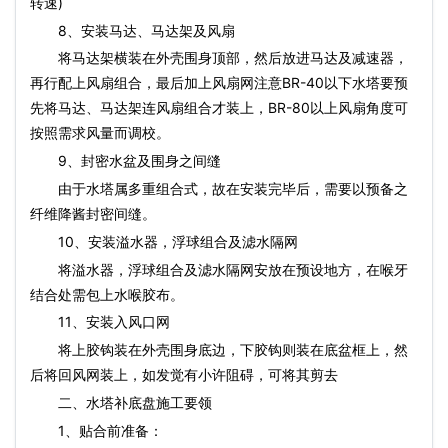
转速)
8、安装马达、马达架及风扇
将马达架横装在外壳围身顶部，然后放进马达及减速器，
再行配上风扇组合，最后加上风扇网注意BR-40以下水塔要预
先将马达、马达架连风扇组合才装上，BR-80以上风扇角度可
按照需求风量而调校。
9、封密水盆及围身之间缝
由于水塔属多重组合式，故在安装完毕后，需要以预备之
纤维降酱封密间缝。
10、安装溢水器，浮球组合及滤水隔网
将溢水器，浮球组合及滤水隔网安放在预设地方，在喉牙
结合处需包上水喉胶布。
11、安装入风口网
将上胶钩装在外壳围身底边，下胶钩则装在底盆框上，然
后将回风网装上，如发觉有小许阻碍，可将其剪去
二、水塔补底盘施工要领
1、贴合前准备：