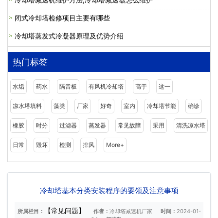
闭式冷却塔检修项目主要有哪些
冷却塔蒸发式冷凝器原理及优势介绍
热门标签
水垢
药水
隔音板
有风机冷却塔
高于
这一
凉水塔填料
藻类
厂家
好奇
室内
冷却塔节能
确诊
橡胶
时分
过滤器
蒸发器
常见故障
采用
清洗凉水塔
日常
毁坏
检测
排风
More+
冷却塔基本分类安装程序的要领及注意事项
【常见问题】
所属栏目：
作者：
冷却塔减速机厂家
时间：
2024-01-