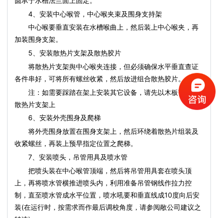
圆承于水槽法兰面上固定。
4、安装中心喉管，中心喉夹束及围身支持架
中心喉要垂直安装在水槽喉曲上，然后装上中心喉夹，再
加装围身支架。
5、安装散热片支架及散热胶片
将散热片支架舆中心喉夹连接，但必须确保水平垂直查证
各件串好，可将所有螺丝收紧，然后放进组合散热胶片。
注：如需要踩踏在架上安装其它设备，请先以木板暂垫在
散热片支架上
6、安装外壳围身及爬梯
将外壳围身放置在围身支架上，然后环绕着散热片组装及
收紧螺丝，再装上预早指定位置之爬梯。
7、安装喷头，吊管用具及喷水管
把喷头装在中心喉管顶端，然后将吊管用具套在喷头顶
上，再将喷水管横推进喷头内，利用准备吊管钢线作拉力控
制，直至喷水管成水平位置，喷水吼要和垂直线成10度向后安
装(在运行时，按需求而作最后调校角度，请参阅敞公司建议之