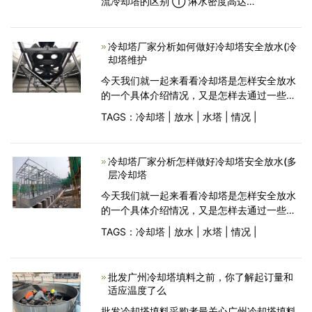
流冷却塔的区别 ① 淋水密度高达
16.5m3/(m2·h)，而常规逆流冷却塔的淋水密
度一般不超过12m3/(m2·h)，较大的淋水密度
不仅降低了循环水的费用，而
冷却塔厂家分析如何做好冷却塔安全放水(冷
却塔维护
今天我们就一起来看看冷却塔是怎样安全放水
的一个具体介绍情况，又是怎样去通过一些什
么东西，需要一些什么样的设备，冷却塔的放
TAGS：
冷却塔
|
放水
|
水塔
|
情况
|
水是通过冷却泵、阀门进水。冷却塔下面积水
盘有排污口，可以把水放掉。接下来我们就与
冷却塔厂
冷却塔厂家分析怎样做好冷却塔安全放水(多
层冷却塔
今天我们就一起来看看冷却塔是怎样安全放水
的一个具体介绍情况，又是怎样去通过一些什
么东西，需要一些什么样的设备，冷却塔的放
TAGS：
冷却塔
|
放水
|
水塔
|
情况
|
水是通过冷却泵、阀门进水。冷却塔下面积水
盘有排污口，可以把水放掉。冷却塔厂家接下
来我们就
批发广州冷却塔填料之前，你了解起订量和
适应温度了么
批发冷却塔填料采购者最关心广州冷却塔填料