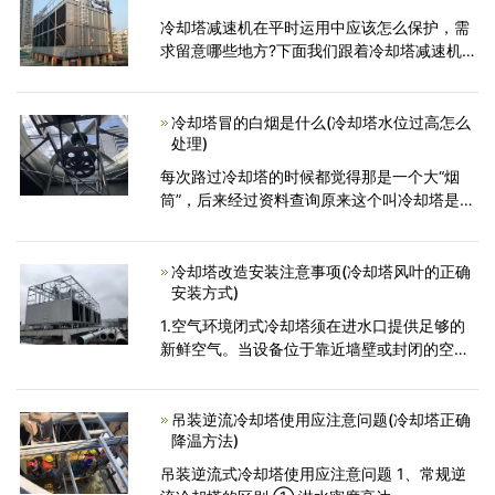
冷却塔减速机在平时运用中应该怎么保护，需
求留意哪些地方?下面我们跟着冷却塔减速机厂
家一同了解一下，应常常查看固件有无松动，
油位凹凸，油温文轴承温度，齿轮，轴承应无
反常振动和噪声。应坚
冷却塔冒的白烟是什么(冷却塔水位过高怎么
处理)
每次路过冷却塔的时候都觉得那是一个大“烟
筒”，后来经过资料查询原来这个叫冷却塔是用
水来作为循环冷却剂，从一系统中吸收热量排
放至大气中，以降低水温的装置，我们看到的
冷却塔总是冒着“
冷却塔改造安装注意事项(冷却塔风叶的正确
安装方式)
1.空气环境闭式冷却塔须在进水口提供足够的
新鲜空气。当设备位于靠近墙壁或封闭的空间
时，须采取适当措施，确保排出的高温和饱和
气体不会直接流入进气口。2.流体相容性由冷
却塔冷却的流体
吊装逆流冷却塔使用应注意问题(冷却塔正确
降温方法)
吊装逆流式冷却塔使用应注意问题 1、常规逆