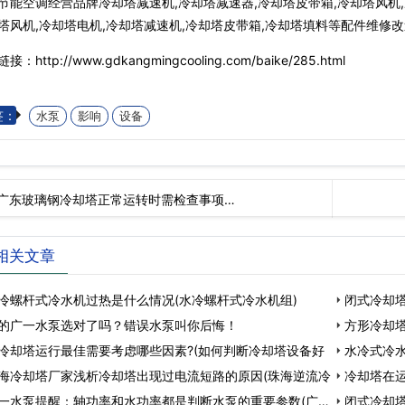
节能空调经营品牌冷却塔减速机,冷却塔减速器,冷却塔皮带箱,冷却塔风机
塔风机,冷却塔电机,冷却塔减速机,冷却塔皮带箱,冷却塔填料等配件维修改
接：http://www.gdkangmingcooling.com/baike/285.html
签：
水泵
影响
设备
广东玻璃钢冷却塔正常运转时需检查事项…
相关文章
冷螺杆式冷水机过热是什么情况(水冷螺杆式冷水机组)
闭式冷却塔
的广一水泵选对了吗？错误水泵叫你后悔！
方形冷却
冷却塔运行最佳需要考虑哪些因素?(如何判断冷却塔设备好
水冷式冷水
海冷却塔厂家浅析冷却塔出现过电流短路的原因(珠海逆流冷
冷却塔在
一水泵提醒：轴功率和水功率都是判断水泵的重要参数(广州
闭式冷却