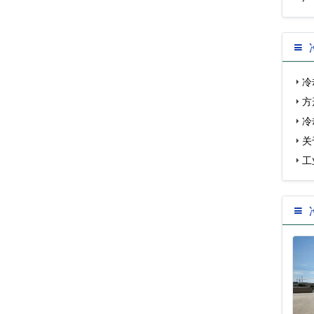
广
冷
方
冷
关
案…
工