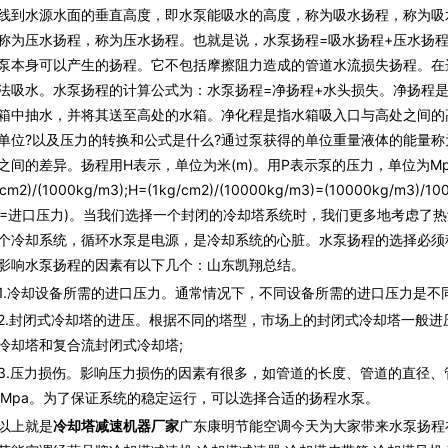
线到水源水面的垂直高度，即水泵能吸水的高度，称为吸水扬程，称为吸
称为压水扬程，称为压水扬程。也就是说，水泵扬程=吸水扬程+压水扬
泵本身可以产生的扬程。它不包括摩擦阻力造成的管道水流损失扬程。在
法吸水。水泵扬程的计算公式为：水泵扬程=净扬程+水头损失。净扬程
箱中抽水，并将其送至高处的水箱。净化程是指水箱吸入口与高处之间的
单位?以及压力的转换和公式是什么?通过泵获得的单位重量液体的能量
之间的差异。扬程用H表示，单位为米(m)。用P表示泵的压力，单位为Mpa(兆帕
g/cm2)/(1000kg/m3);H=(1kg/cm2)/(10000kg/m3)=(10000kg/m3)/
1=进口压力)。当我们选择一个封闭的冷却塔系统时，我们更多地考虑了
个冷却系统，循环水泵是电源，是冷却系统的心脏。水泵扬程的选择必须
影响水泵扬程的因素有以下几个：山东凯翔总结。
冷却设备所需的进口压力。通常情况下，不同设备所需的进口压力是不同的
封闭式冷却塔的进压。根据不同的塔型，市场上的封闭式冷却塔一般进压在
冷却塔和复合流封闭式冷却塔;
压力损伤。影响压力损伤的因素有很多，如管道的长度、管道的直径、
05Mpa。为了保证系统的稳定运行，可以选择合适的扬程水泵。
以上就是
冷却塔减速机器厂家
广东康明节能空调今天为大家带来水泵扬程