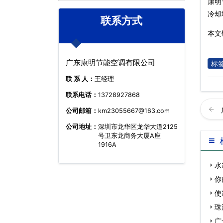
康明
冷却
联系方式
本文链
广东康明节能空调有限公司
标
联 系 人：
王经理
联系电话：
13728927868
公司邮箱：
km23055667@163.com
公司地址：
深圳市龙华区龙华大道2125
号卫东龙商务大厦A座
1916A
水
你
使
珠
广