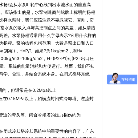
水扬程;从水泵叶轮中心线到出水池水面的垂直高
程。应该指出的是，水泵制造商的铭牌上标明的扬程
选择水泵时，我们应该注意不要忽视它。否则，它
是指水泵的吸入点与高控制点之间的高差，如从清洁
高差。水泵扬程通常用什么字母表示?它用什么样的
称为扬程。泵的扬程包括范围，大致是泵出口和入口
)，H=P/ī。如果P为1kg/cm2，则H=
10000kg/m3=10kg/cm2，H=(P2-P1)/ī;(P2=出口压
热量、系统的能量消耗和方便运行。然而，我们不知
科学、合理，并结合系统本身。在闭式循环系统
，但通常是在0.2Mpa以上;
0.15MPa以上，如横流封闭式冷却塔、逆流封
管道的弯头等。闭合冷却塔的压力损伤约为
在闭式冷却塔冷却系统中的重要性的内容了，广东