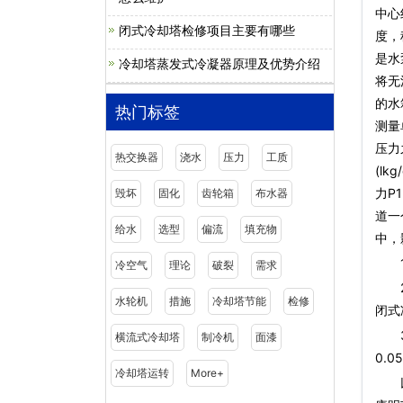
中心
闭式冷却塔检修项目主要有哪些
度，
是水
冷却塔蒸发式冷凝器原理及优势介绍
将无
的水
热门标签
测量
压力
热交换器
浇水
压力
工质
(lk
力P
毁坏
固化
齿轮箱
布水器
道一
给水
选型
偏流
填充物
中，
1.
冷空气
理论
破裂
需求
2.
水轮机
措施
冷却塔节能
检修
闭式
3.
横流式冷却塔
制冷机
面漆
0.
冷却塔运转
More+