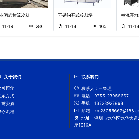
业闭式横流冷却
不锈钢开式冷却塔
横流开放
11-19
286
11-18
165
11-1
关于我们
联系我们
公司简介
联系人：
王经理
联系方式
电话：
0755-23055667
手机：
13728927868
荣誉资质
邮箱：
km23055667@163.c
服务流程
地址：
深圳市龙华区龙华大道2
座1916A