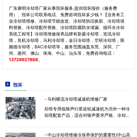
广东康明冷却塔厂家从事毁坏服务,提供毁坏报价（服务费
用）、毁坏公司联系电话、免费咨询毁坏多少钱？【业务有工
业冷却塔维修、冷却塔节能改造、冷却塔拆旧换新、冷却塔填
料替换、冷却塔配件替换、冷却塔防腐防水堵漏、循环水冷却
系统工程等】冷却塔维修保养品牌有新菱冷却塔，览讯冷却
塔，良机冷却塔，马利冷却塔，金日冷却塔，空研冷却塔，斯
频德冷却塔，BAC冷却塔等，服务范围涵盖东莞、深圳、广
州、惠州、佛山、珠海、中山、汕头等，
免费咨询电话：
13728927868
。
毁坏
马利横流冷却塔减速机维修厂家
却塔专用低噪声行星齿轮减速机为另外一种冷
却塔配套产品，适合对噪声要求严格、冷却塔
吨位较高的场合。该减速机的齿轮材料选料考
究，制造工艺严格，机械加工后经调质、渗
碳、淬火等热处理，全
中山冷却塔维修冷保养保护的重要性(中山高