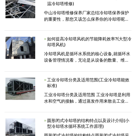
温冷却塔维修)
中山冷却塔维修保养厂家总结冷却塔保养保护
的重要性，那您又该怎么保养你的冷却塔呢？
1、冷却塔管件防腐处理，因为水质以及部分厂
家产品质量问题，许多冷却塔金属结构短时间
内大量生锈，大大减
如何提高冷却塔风机的节能降耗效率?(大型冷
却塔风机)
冷却塔风机是循环水系统的核心设备,就循环水
设备管理情况看，无论是从设备的数量、维修
工作量、耗电量等哪个方面来讲，冷却塔风机
都占有很大比重。风机台数占车间设备总量的
57%，维修工时占
工业冷却塔分类及适用范围(工业冷却塔能效
标准)
工业冷却塔分类及适用范围 工业冷却塔是利用
水和空气的接触，通过蒸发作用来散去工业上
或制冷空调中产生的废热的一种设备。 工业冷
却塔分类： 工业冷却塔按通风方式分为：①
自然通风冷却塔
圆形闭式冷却塔的结构特点以及设计介绍(小
型冷却塔水循环系统工作原理)
圆形闭式冷却塔的结构特点圆形闭式冷却塔采