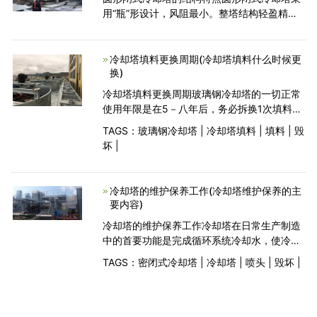
用“瓶”形设计，风阻最小。整塔结构轻盈精
巧、组装方便、坚固耐用、冷却效果好。圆形
闭式冷却塔体由优质玻璃钢制作而成，表面胶
衣采用进口原料
冷却塔填料更换周期(冷却塔填料什么时候更
换)
冷却塔填料更换周期玻璃钢冷却塔的一切正常
使用年限是在5－八年后，务必拆换1次填料。
在未进行一切正常维修保养的情况下，2年就务
TAGS：
玻璃钢冷却塔
|
冷却塔填料
|
填料
|
毁
必拆卸1次填料。假若塔体填料出现下述发现异
坏
|
常，就理当马上拆换，让整塔的供热效保证订
购目标。
冷却塔的维护保养工作(冷却塔维护保养的主
要内容)
冷却塔的维护保养工作冷却塔在日常生产制造
中的首要功能是完成循环系统冷却水，使冷却
循环水做到产量自来水规范。为了防止夏天冷
TAGS：
密闭式冷却塔
|
冷却塔
|
喷头
|
毁坏
|
却塔的水温度差和酸雨的危害浸蚀，冷却塔夏
天的维护保养工作中要铭记。1、留意夏天关掉
冷