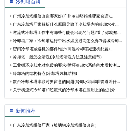
冷却塔百科
广州冷却塔维修改造哪家好(广州冷却塔维修哪家合适)…
广东冷却塔厂家解析什么原因导致了冷却塔内的冷却水变少?
(冷却塔厂家…
逆流式冷却塔工作中有哪些可能会出现的问题?看了你就知道
了(如何判断…
冷却塔厂家：冷却塔运行中出水温度过高怎么办?(晋城冷却
塔维护)…
密闭冷却塔减速机的部件维护(高温冷却塔减速机配置)…
冷却塔一般怎么清洗(冷却塔清洗方法及注意细节)
工业循环冷却水对水质的要求(循环冷却水系统的水质检测方
法)…
冷却塔的结构特点(冷却塔风机结构)
数台冷却水塔串联时要留意的问题(冷却水塔串联管道叫什么)
…
关于横流式冷却塔和逆流式的冷却水塔在应用上的区别介绍
(横流式与逆流…
新闻推荐
广东冷却塔维修厂家（玻璃钢冷却塔维修改造）