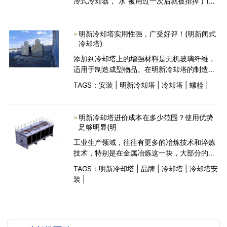
冷式冷却器，“水”被用过一次后就被排掉了(直
排式水冷却)，浪费水量惊人。为了节省用水，
进而采用把水在冷水塔中冷却后循环使用的方
法(开式冷却塔)
明新冷却塔实用性强，广受好评！(明新闭式
冷却塔)
添加到冷却塔上的增强材料是无机玻璃纤维，
适用于制造成型物品。在明新冷却塔的制造过
程中，通常采用手糊成型工艺，以固化剂、合
TAGS：
安装
|
明新冷却塔
|
冷却塔
|
螺栓
|
成树脂等为基体，玻璃纤维及其织物为增强材
料，用手贴在脱模剂的模具上制成玻璃纤维制
品。完全干
明新冷却塔进价成本在多少范围？使用优势
足够明显(明
工业生产领域，往往有更多的冶炼技术和淬炼
技术，特别是在金属冶炼这一块，大部分的工
业或者工厂都离不开冷却塔的设备，几百度甚
TAGS：
明新冷却塔
|
品牌
|
冷却塔
|
冷却塔安
至是上千度的温度想要在短时间内达到冷却的
装
|
目的，明新冷却塔就是必不可少的装置之一。
冷却塔的主