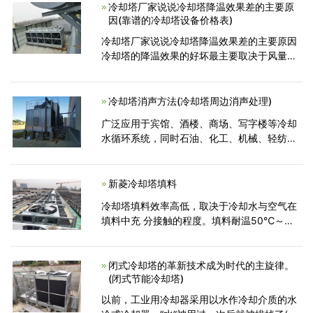
行过程中观察
冷却塔厂家说说冷却塔降温效果差的主要原
因(靠谱的冷却塔设备价格表)
冷却塔厂家说说冷却塔降温效果差的主要原因
冷却塔的降温效果的好坏最主要取决于风量大
小和换热面积，而风量的大小取决于冷却塔电
机功率的大小和冷却塔风机叶片的角度大小;大
家都知道，冷
冷却塔消声方法(冷却塔周边消声处理)
广泛应用于宾馆、酒楼、商场、写字楼等冷却
水循环系统，同时石油、化工、机械、轻纺、
食品、发电、冶金等工业部门也大量使用
新菱冷却塔填料
冷却塔填料效率高低，取决于冷却水与空气在
填料中充 分接触的程度。填料耐温50℃～
68℃，耐老化，性能优良、抗紫外线，寿命
长。简单的说填料在冷却塔中的作用就是增加
散热量，延长冷却水停留时间，
闭式冷却塔的革新技术成为时代的主旋律。
(闭式节能冷却塔)
以前，工业用冷却器采用以水作冷却介质的水