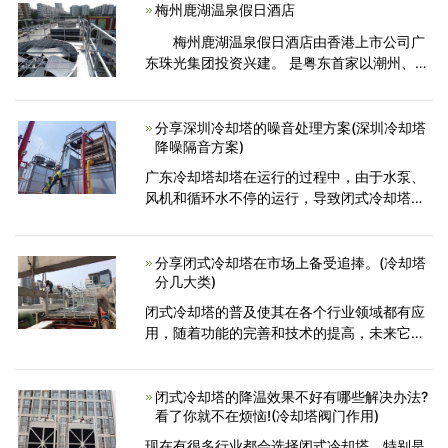
热效果好。横
梅州鹿湖温泉假日酒店
梅州鹿湖温泉假日酒店由香港上市公司广
东珠光集团投资兴建。 是粤东首家以潮州、客
家文化为主题，集商务旅游、养生度假于一体
的五星级氡温泉假日酒店。 泸湖温泉假日酒店
分享深圳冷却塔的噪音处理方案(深圳冷却塔
降噪隔音方案)
广东冷却塔却塔在运行的过程中，由于水泵、
风机和循环水不停的运行，导致闭式冷却塔噪
音影响非常大。噪音主要是由于震动的产生
的，广东闭式冷却塔的噪音主要几个方面：淋
水声、风机风噪声音、
分享闭式冷却塔在市场上备受追捧。(冷却塔
分几大类)
闭式冷却塔的普及使其在各个行业领域都有应
用，随着功能的完善和技术的提高，未来它还
将在压水堆核电站中发挥作用。国内的压水对
核电站一般分三个回路，所以普通的冷却设备
无法满足要求，只有
闭式冷却塔的降温效果不好有哪些解决办法?
看了你就不在烦恼!(冷却塔阀门作用)
现在有很多行业都会选择闭式冷却塔，特别是