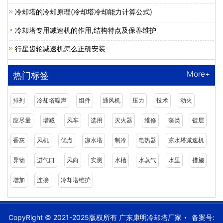
冷却塔的冷却原理(冷却塔冷却能力计算公式)
冷却塔专用减速机的作用,结构特点及保养维护
行星齿轮减速机怎么正确安装
More+
热门标签
排列
冷却塔噪声
组件
通风机
压力
技术
动火
应尽量
增减
风车
选用
灭火器
维修
藻类
镀层
香灰
风机
优点
凉水塔
制冷
电热器
凉水塔减速机
异物
进气口
风向
实测
水槽
水蒸气
水里
措施
增加
连接
冷却塔维护
CopyRight © 2021-2025版权所有 广东康明冷却塔厂家
备案号: