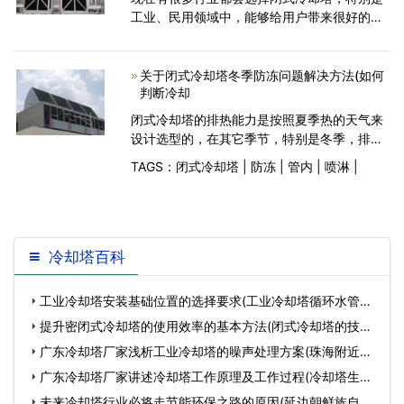
工业、民用领域中，能够给用户带来很好的作
用，但是保护水资源以及节能减排一直是闭式
冷却塔存在问题，就像我们在使用的过程中，
它的是可以降温的，但是
关于闭式冷却塔冬季防冻问题解决方法(如何
判断冷却
闭式冷却塔的排热能力是按照夏季热的天气来
设计选型的，在其它季节，特别是冬季，排热
能力就可能过大了。闭式冷却塔运行时，即使
TAGS：
闭式冷却塔
|
防冻
|
管内
|
喷淋
|
环境温度高于零度，闭式冷却塔也可能将管内
水降至零度，甚至结冰。闭式冷却塔内循环或
喷淋水结冰，可
冷却塔百科
工业冷却塔安装基础位置的选择要求(工业冷却塔循环水管道
安装视频)…
提升密闭式冷却塔的使用效率的基本方法(闭式冷却塔的技术
方案)…
广东冷却塔厂家浅析工业冷却塔的噪声处理方案(珠海附近冷
却塔厂)…
广东冷却塔厂家讲述冷却塔工作原理及工作过程(冷却塔生产
定制)…
未来冷却塔行业必将走节能环保之路的原因(延边朝鲜族自治