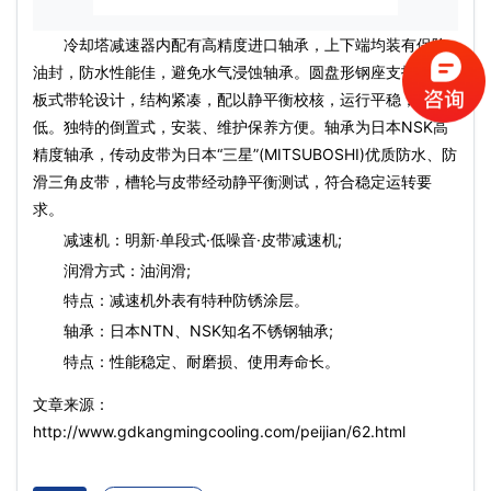
冷却塔减速器
内配有高精度进口轴承，上下端均装有保险
油封，防水性能佳，避免水气浸蚀轴承。圆盘形钢座支托和幅
板式带轮设计，结构紧凑，配以静平衡校核，运行平稳，噪音
低。独特的倒置式，安装、维护保养方便。轴承为日本NSK高
精度轴承，传动皮带为日本“三星”(MITSUBOSHI)优质防水、防
滑三角皮带，槽轮与皮带经动静平衡测试，符合稳定运转要
求。
减速机：明新·单段式·低噪音·皮带减速机;
润滑方式：油润滑;
特点：减速机外表有特种防锈涂层。
轴承：日本NTN、NSK知名不锈钢轴承;
特点：性能稳定、耐磨损、使用寿命长。
文章来源：
http://www.gdkangmingcooling.com/peijian/62.html