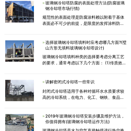
及机械设备噪声，在进
玻璃钢冷却塔防腐的表面处理方法(防腐玻璃
钢冷却塔市场行情)
规范性的表面处理是防腐涂料赖以附着于基体
表面必不可少的前提，是限度的发挥涂料防腐
性能的基础，表面处理好坏，直接影响涂料的
附着力、施工质量和使用寿命。下面介绍下玻
璃钢冷却塔防腐的
选择玻璃钢冷却塔填料时应考虑哪几方面?(璧
山方形无填料玻璃钢冷却塔设计)
玻璃钢冷却塔填料种类的选择要考虑分离工艺
的要求，通常考虑以下几个方面： (1)传质效率
要高 一般而言，规整填料的传质效率高于散装
填料。 (2)通量要大 在保证具有较高传质效率
的前提下，应选
讲解密闭式冷却塔一些常识
封闭式冷却塔适用于各种对循环水水质要求较
高的冷却系统，在电力、化工、钢铁、食品等
众多工业部门具有应用前景。另一方面，与风
冷换热器相比，蒸发冷却塔利用了管下水分蒸
发的潜热，显著增强
2019年玻璃钢冷却塔安装步骤及维护方法，
你值得拥有(玻璃钢冷却塔运作方法)
玻璃钢冷却塔是水与空气直接触摸进行热交换