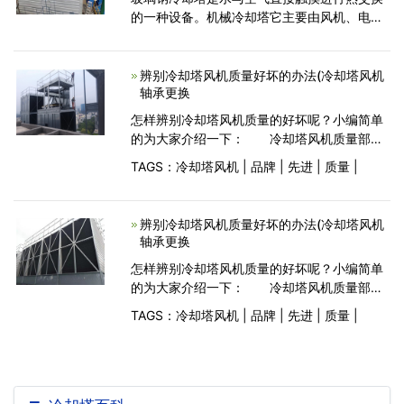
的一种设备。机械冷却塔它主要由风机、电
机、填料、播水体系、塔身、水盘等组成。那
你知道玻璃钢冷却塔的安装步骤和维护方法吗?
下面就跟小
辨别冷却塔风机质量好坏的办法(冷却塔风机
轴承更换
怎样辨别冷却塔风机质量的好坏呢？小编简单
的为大家介绍一下： 冷却塔风机质量部稳
定从根本上说是冷却塔风机制造商的工程师不
TAGS：
冷却塔风机
|
品牌
|
先进
|
质量
|
够成熟，所以他们的冷却塔风机制造出来以后
就会出现这样那样的小问题。而且，正是因为
这个问题
辨别冷却塔风机质量好坏的办法(冷却塔风机
轴承更换
怎样辨别冷却塔风机质量的好坏呢？小编简单
的为大家介绍一下： 冷却塔风机质量部稳
定从根本上说是冷却塔风机制造商的工程师不
TAGS：
冷却塔风机
|
品牌
|
先进
|
质量
|
够成熟，所以他们的冷却塔风机制造出来以后
就会出现这样那样的小问题。而且，正是因为
这个问题