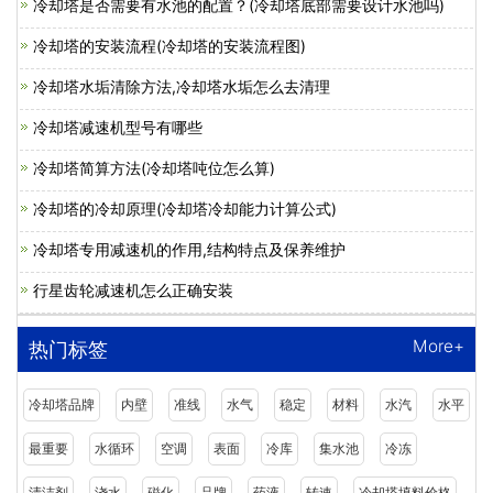
冷却塔是否需要有水池的配置？(冷却塔底部需要设计水池吗)
冷却塔的安装流程(冷却塔的安装流程图)
冷却塔水垢清除方法,冷却塔水垢怎么去清理
冷却塔减速机型号有哪些
冷却塔简算方法(冷却塔吨位怎么算)
冷却塔的冷却原理(冷却塔冷却能力计算公式)
冷却塔专用减速机的作用,结构特点及保养维护
行星齿轮减速机怎么正确安装
More+
热门标签
冷却塔品牌
内壁
准线
水气
稳定
材料
水汽
水平
最重要
水循环
空调
表面
冷库
集水池
冷冻
清洁剂
浇水
磁化
品牌
药液
转速
冷却塔填料价格