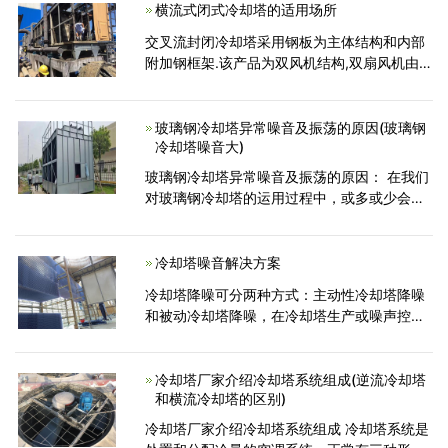
这样进入了一个新的时
横流式闭式冷却塔的适用场所
交叉流封闭冷却塔采用钢板为主体结构和内部
附加钢框架.该产品为双风机结构,双扇风机由同
一电机通过带减速机驱动.该产品与横流FRP冷
却塔的区别在于,线圈与填料完全不同,循环水完
全封闭
玻璃钢冷却塔异常噪音及振荡的原因(玻璃钢
冷却塔噪音大)
玻璃钢冷却塔异常噪音及振荡的原因： 在我们
对玻璃钢冷却塔的运用过程中，或多或少会发
生一点异常事情状况，如异常噪音及振荡，这
并非玻璃钢冷却塔自身的问题，而是日常匮缺
对冷却塔的保护导致
冷却塔噪音解决方案
冷却塔降噪可分两种方式：主动性冷却塔降噪
和被动冷却塔降噪，在冷却塔生产或噪声控制
中，要根据情况量身定制冷却塔噪声的原因和
特征。 我公司正在使用降噪技术在保证设备所
需技术参数的前
冷却塔厂家介绍冷却塔系统组成(逆流冷却塔
和横流冷却塔的区别)
冷却塔厂家介绍冷却塔系统组成 冷却塔系统是