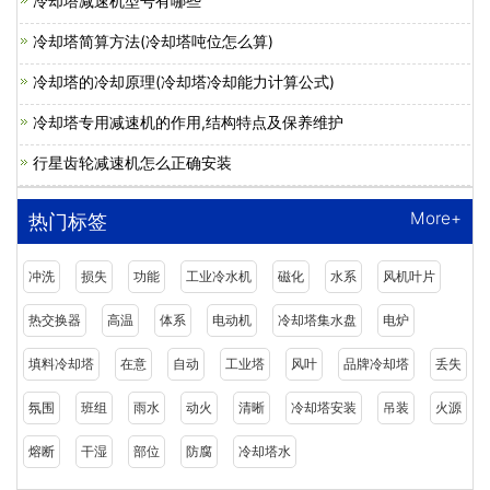
冷却塔减速机型号有哪些
冷却塔简算方法(冷却塔吨位怎么算)
冷却塔的冷却原理(冷却塔冷却能力计算公式)
冷却塔专用减速机的作用,结构特点及保养维护
行星齿轮减速机怎么正确安装
More+
热门标签
冲洗
损失
功能
工业冷水机
磁化
水系
风机叶片
热交换器
高温
体系
电动机
冷却塔集水盘
电炉
填料冷却塔
在意
自动
工业塔
风叶
品牌冷却塔
丢失
氛围
班组
雨水
动火
清晰
冷却塔安装
吊装
火源
熔断
干湿
部位
防腐
冷却塔水