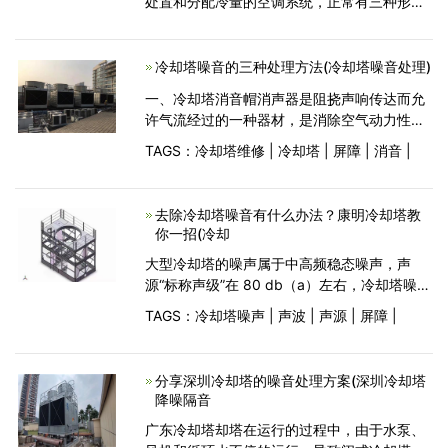
处置和分配冷量的空调系统，正常有三种形式
关于室内气氛中止降低温度和升温处置。 1、
水管路送至各个屋子的末端(风机盘管) 2、风管
道送至各
冷却塔噪音的三种处理方法(冷却塔噪音处理)
一、冷却塔消音帽消声器是阻挠声响传达而允
许气流经过的一种器材，是消除空气动力性噪
声的首要设备。消声器是安装在空气动力设备
TAGS：
冷却塔维修
|
冷却塔
|
屏障
|
消音
|
(冷却塔、风机、鼓风机、空压机)的气流通道
上或进、排气体系中的降低噪声的设备。消声
器
去除冷却塔噪音有什么办法？康明冷却塔教
你一招(冷却
大型冷却塔的噪声属于中高频稳态噪声，声
源“标称声级”在 80 db（a）左右，冷却塔噪声
的治理目标原则上应是将受噪声干扰的受声点
TAGS：
冷却塔噪声
|
声波
|
声源
|
屏障
|
噪声级控制在相应于当地环境的噪声国家标准
以内。 1.1治理途径 针对噪声的发生机理、传
播方式
分享深圳冷却塔的噪音处理方案(深圳冷却塔
降噪隔音
广东冷却塔却塔在运行的过程中，由于水泵、