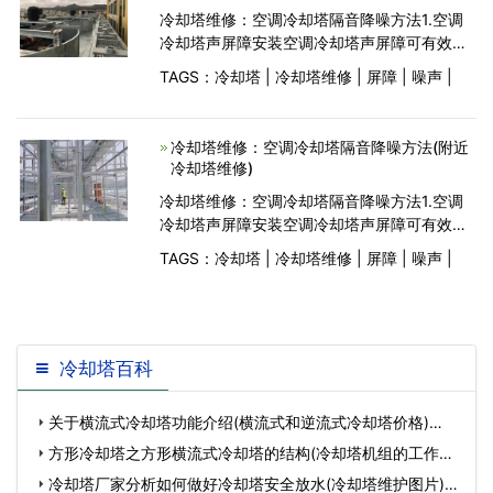
冷却塔维修：空调冷却塔隔音降噪方法1.空调
冷却塔声屏障安装空调冷却塔声屏障可有效阻
挡淋浴噪声、水泵噪声、风扇噪声、电机噪声
TAGS：
冷却塔
|
冷却塔维修
|
屏障
|
噪声
|
的传播，特别是靠近冷却塔的住宅建筑。安装
空调冷却塔声屏障后，可明显感觉到降噪。如
果附近
冷却塔维修：空调冷却塔隔音降噪方法(附近
冷却塔维修)
冷却塔维修：空调冷却塔隔音降噪方法1.空调
冷却塔声屏障安装空调冷却塔声屏障可有效阻
挡淋浴噪声、水泵噪声、风扇噪声、电机噪声
TAGS：
冷却塔
|
冷却塔维修
|
屏障
|
噪声
|
的传播，特别是靠近冷却塔的住宅建筑。安装
空调冷却塔声屏障后，可明显感觉到降噪。如
果附近
冷却塔百科
关于横流式冷却塔功能介绍(横流式和逆流式冷却塔价格)…
方形冷却塔之方形横流式冷却塔的结构(冷却塔机组的工作原
理图)…
冷却塔厂家分析如何做好冷却塔安全放水(冷却塔维护图片)…