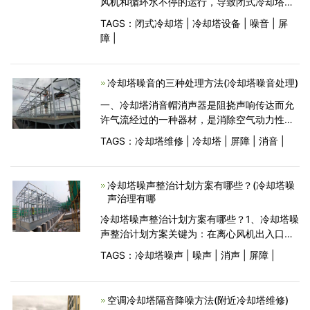
风机和循环水不停的运行，导致闭式冷却塔噪
音影响非常大。噪音主要是由于震动的产生
TAGS：
闭式冷却塔
|
冷却塔设备
|
噪音
|
屏
的，广东闭式冷却塔的噪音主要几个方面：淋
障
|
水声、风机风噪声音、水泵震动声音。闭式冷
却塔噪音共
冷却塔噪音的三种处理方法(冷却塔噪音处理)
一、冷却塔消音帽消声器是阻挠声响传达而允
许气流经过的一种器材，是消除空气动力性噪
声的首要设备。消声器是安装在空气动力设备
TAGS：
冷却塔维修
|
冷却塔
|
屏障
|
消音
|
(冷却塔、风机、鼓风机、空压机)的气流通道
上或进、排气体系中的降低噪声的设备。消声
器
冷却塔噪声整治计划方案有哪些？(冷却塔噪
声治理有哪
冷却塔噪声整治计划方案有哪些？1、冷却塔噪
声整治计划方案关键为：在离心风机出入口设
定消声器，能够合理阻拦气体驱动力噪声，冷
TAGS：
冷却塔噪声
|
噪声
|
消声
|
屏障
|
却塔周边设定吸隔音屏障，合理减少洒水噪声
及机械设备噪声，在进气口设定送风消声百叶
窗，能够确保
空调冷却塔隔音降噪方法(附近冷却塔维修)