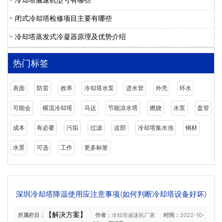
闭式冷却塔检修项目主要有哪些
冷却塔蒸发式冷凝器原理及优势介绍
热门标签
表面
防雷
效率
冷却塔水泵
进水管
外壳
环水
可能会
横流冷却塔
马达
节能凉水塔
燃烧
水泵
盘管
成本
有必要
污垢
过滤
这部
冷却塔集水池
钢材
水景
可选
工作
更多标签
深圳冷却塔降温使用应注意事项(如何判断冷却塔设备好坏)
【解决方案】
所属栏目：
作者：
冷却塔减速机厂家
时间：
2022-10-