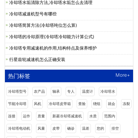
冷却塔水垢清除方法,冷却塔水垢怎么去清理
冷却塔减速机型号有哪些
冷却塔简算方法(冷却塔吨位怎么算)
冷却塔的冷却原理(冷却塔冷却能力计算公式)
冷却塔专用减速机的作用,结构特点及保养维护
行星齿轮减速机怎么正确安装
More+
热门标签
冷却塔型号
农产品
轴承
专人
温度计
冷却塔水
节能冷却塔
风机
冷却塔皮带箱
查验
绕组
就会
冻裂
连接
运作
质量
新菱冷却塔减速机
水质
范围内
冷却塔电动机
风量
皮带
确诊
温差
您的
排空