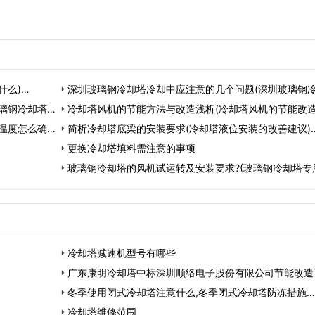
什么)…
深圳玻璃钢冷却塔冷却中应注意的几个问题(深圳玻璃钢
璃钢冷却塔作
安装厂家)…
冷却塔风机的节能方法与改造浅析(冷却塔风机的节能改
温度怎么确定
案)…
简析冷却塔底梁的安装要求(冷却塔液位安装的改善建议)
更换冷却塔填料需注意的事项
玻璃钢冷却塔的风机试运转及安装要求?(玻璃钢冷却塔专
机)…
冷却塔减速机型号有哪些
广东康明冷却塔中标深圳顺络电子股份有限公司节能改造
程…
冬季使用闭式冷却塔注意什么,冬季闭式冷却塔防冻措施…
冷却塔维修范围