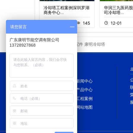
隆横琴湾酒店
冷却塔工程案例深圳罗湖
华润三九医药股
商务中心…
司冷却塔…
1
333
11-23
145
12-01
请您留言
广东康明节能空调有限公司
冷却塔配件
康明冷却塔
友情链接
13728927868
网站导航
网站首页
新闻中心
冷却塔百科
产品中心
冷却塔配件
工程案例
冷却塔维修
网站地图