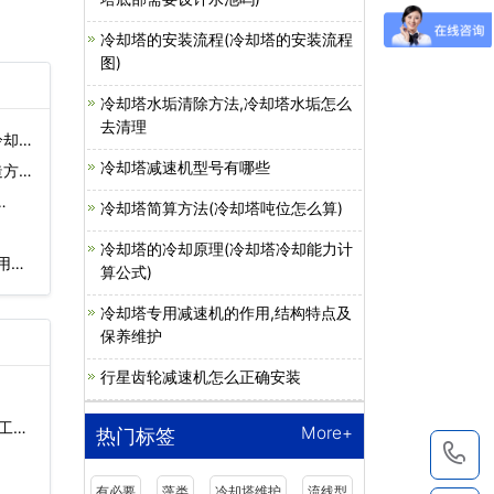
冷却塔的安装流程(冷却塔的安装流程
图)
冷却塔水垢清除方法,冷却塔水垢怎么
去清理
冷却塔
冷却塔减速机型号有哪些
造方
…
冷却塔简算方法(冷却塔吨位怎么算)
冷却塔的冷却原理(冷却塔冷却能力计
用风
算公式)
冷却塔专用减速机的作用,结构特点及
保养维护
行星齿轮减速机怎么正确安装
工
More+
热门标签
1
有必要
藻类
冷却塔维护
流线型