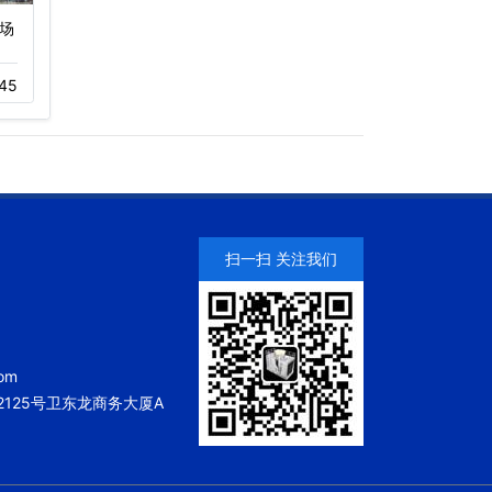
场
广东万和集团有限公司冷
深圳佳兆业万豪酒店冷却
却塔项目…
塔…
45
11-23
199
11-05
346
扫一扫 关注我们
om
125号卫东龙商务大厦A