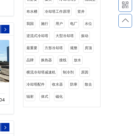
布水槽
冷却塔工作原理
竖井
我国
施行
用户
电厂
水位
逆流式冷却塔
大型冷却塔
振动
最重要
方形冷却塔
规整
房顶
品牌
换热器
接线
放水
横流冷却塔减速机
制冷剂
原因
冷却塔配件
收水器
防寒
散去
逆流闭式冷却塔安装厂
圆形逆流开式冷却塔
家…
辐射
体式
磁化
04
11-20
296
11-16
221