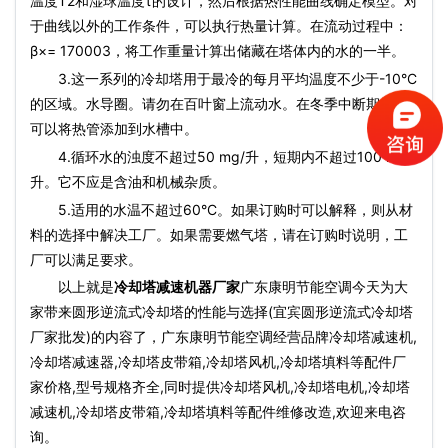
温度T2和湿球温度τ的设计，然后根据热性能曲线确定模型。对
于曲线以外的工作条件，可以执行热量计算。在流动过程中：
β×= 170003，将工作重量计算出储藏在塔体内的水的一半。
3.这一系列的冷却塔用于最冷的每月平均温度不少于-10°C
的区域。水导圈。请勿在百叶窗上流动水。在冬季中断期间，
可以将热管添加到水槽中。
4.循环水的浊度不超过50 mg/升，短期内不超过100 mg/
升。它不应是含油和机械杂质。
5.适用的水温不超过60°C。如果订购时可以解释，则从材
料的选择中解决工厂。如果需要燃气塔，请在订购时说明，工
厂可以满足要求。
以上就是
冷却塔减速机器厂家
广东康明节能空调今天为大
家带来圆形逆流式冷却塔的性能与选择(宜宾圆形逆流式冷却塔
厂家批发)的内容了，广东康明节能空调经营品牌冷却塔减速机,
冷却塔减速器,冷却塔皮带箱,冷却塔风机,冷却塔填料等配件厂
家价格,型号规格齐全,同时提供冷却塔风机,冷却塔电机,冷却塔
减速机,冷却塔皮带箱,冷却塔填料等配件维修改造,欢迎来电咨
询。