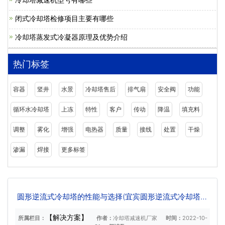
闭式冷却塔检修项目主要有哪些
冷却塔蒸发式冷凝器原理及优势介绍
热门标签
容器
竖井
水景
冷却塔售后
排气扇
安全阀
功能
循环水冷却塔
上冻
特性
客户
传动
降温
填充料
调整
雾化
增强
电热器
质量
接线
处置
干燥
渗漏
焊接
更多标签
圆形逆流式冷却塔的性能与选择(宜宾圆形逆流式冷却塔厂
家批发)
【解决方案】
所属栏目：
作者：
冷却塔减速机厂家
时间：
2022-10-