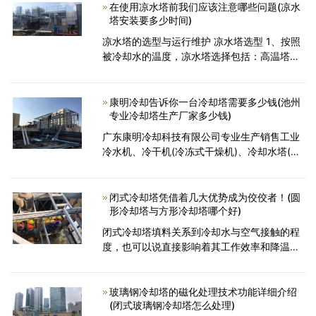
口安装消声器，可
在使用凉水塔前我们应该注意哪些问题(凉水
塔安装要多少时间)
凉水塔的选型与运行维护 凉水塔选型 1、按照
被冷却水的温度，凉水塔选择包括：高温塔、
中温塔、常温塔。 2、按照安装位置的现状及
对噪声的要求，凉水塔选择包括：横流塔与逆
流塔。 3
康明冷却告诉你一台冷却塔需要多少钱(池州
专业冷却塔生产厂家多少钱)
广东康明冷却科技有限公司专业生产销售工业
冷水机、冷干机(冷冻式干燥机)、冷却水塔(冷
却塔)、除湿机、干燥机、模温机、破碎机、混
色机、振动筛、吸料机以及中央供料系统和冷
库工程、
闭式冷却塔凭借着几大优势成为佼佼者！(圆
形冷却塔与方形冷却塔哪个好)
闭式冷却塔填料关系到冷却水与空气接触的程
度，也可以说直接影响着其工作效率和降温效
果。如果塔内使用的冷却水水质不好容易造成
填料堵塞，然后结成水垢。导致冷却塔填料堵
塞后的原因有以
玻璃钢冷却塔的磁化处理技术功能详细介绍
(闭式玻璃钢冷却塔怎么处理)