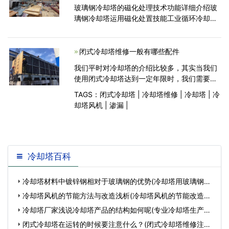
玻璃钢冷却塔的磁化处理技术功能详细介绍玻
璃钢冷却塔运用磁化处置技能工业循环冷却水
进行防垢处置，其效果机理在于磁场对水及水
中的离子发作效果，改变成垢晶体的结晶速
度、晶粒大小、晶
闭式冷却塔维修一般有哪些配件
我们平时对冷却塔的介绍比较多，其实当我们
使用闭式冷却塔达到一定年限时，我们需要对
闭式冷却塔进行一次大修。 1、集水盘渗漏
TAGS：
闭式冷却塔
|
冷却塔维修
|
冷却塔
|
冷
问题 使用五年以上闭式冷却塔集水盘，大
却塔风机
|
渗漏
|
多数都存在渗漏。对于玻璃钢闭式冷却塔的集
水盘
冷却塔百科
冷却塔材料中镀锌钢相对于玻璃钢的优势(冷却塔用玻璃钢材
质)…
冷却塔风机的节能方法与改造浅析(冷却塔风机的节能改造方
案)…
冷却塔厂家浅说冷却塔产品的结构如何呢(专业冷却塔生产厂
家联系电话)…
闭式冷却塔在运转的时候要注意什么？(闭式冷却塔维修注意