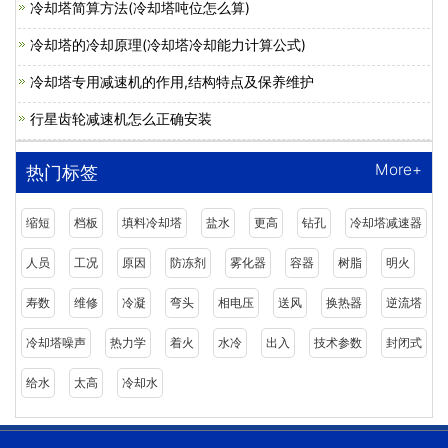
冷却塔简算方法(冷却塔吨位怎么算)
冷却塔的冷却原理(冷却塔冷却能力计算公式)
冷却塔专用减速机的作用,结构特点及保养维护
行星齿轮减速机怎么正确安装
More+
热门标签
缩短
档板
填料冷却塔
盐水
更高
钻孔
冷却塔减速器
人员
工况
原因
防冻剂
雾化器
容器
树脂
明火
寿数
维修
冷凝
弯头
相电压
送风
换热器
逆流塔
冷却塔噪声
热力学
着火
水冷
出入
技术参数
封闭式
给水
太高
冷却水