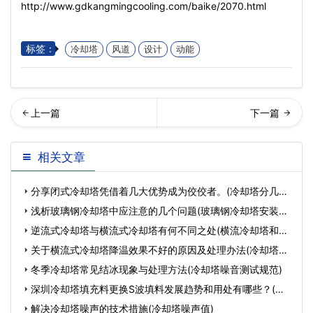
http://www.gdkangmingcooling.com/baike/2070.html
标签：
冷却塔
风道
设计
动能
择冷却塔安全阀应该参考哪
圳闭式冷却塔厂家针对冷却
相关文章
几点?(冷却塔型式各代表什
塔集水盘和补水方式(深圳闭
分享闭式冷却塔凭借着几大优势成为佼佼者。(冷却塔分几大
么意…
式横
类
浅析玻璃钢冷却塔中应注意的几个问题(玻璃钢冷却塔安装注
意
逆流式冷却塔与横流式冷却塔有何不同之处(横流冷却塔和逆
流
关于横流式冷却塔降温效果不好的原因及处理办法(冷却塔是
如
冬季冷却塔常见结冰现象与处理方法(冷却塔噪音测试规范)
深圳冷却塔填充料更换S波填料发展趋势和用处有哪些？(深
圳冷
解决冷却塔噪声的技术措施(冷却塔噪声值)