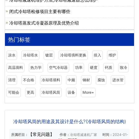
闭式冷却塔检修项目主要有哪些
冷却塔蒸发式冷凝器原理及优势介绍
热门标签
凉水
冷却塔水
镀层
冷却塔填料更换
排入
维护
高温填料
热力学
空气冷却器
功率
硬度
钙质
致冷
清理
不合格
冷却塔填料
中频
钢材
腐蚀
进水管
可能会
更高
冷却塔风筒
设备
More+
冷却塔风筒的用途及其设计是什么?(冷却塔风筒的结构)
【常见问题】
所属栏目：
作者：
冷却塔减速机厂家
时间：
2024-01-