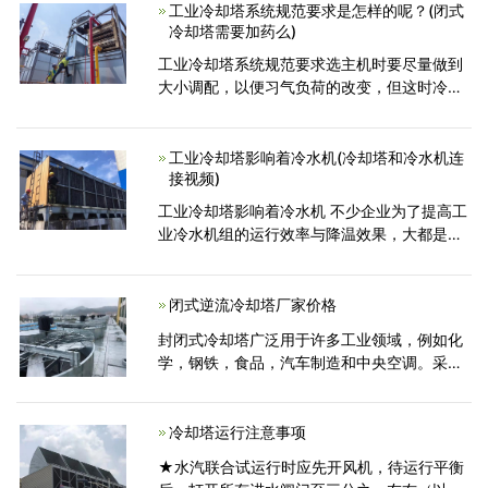
的。工业冷却塔的噪声一
工业冷却塔系统规范要求是怎样的呢？(闭式
冷却塔需要加药么)
工业冷却塔系统规范要求选主机时要尽量做到
大小调配，以便习气负荷的改变，但这时冷凝
器、水泵、工业冷却塔连接起来就很麻烦了。
在工程上，多台工业冷却塔并联工作时，配管
办法一般有5种办法
工业冷却塔影响着冷水机(冷却塔和冷水机连
接视频)
工业冷却塔影响着冷水机 不少企业为了提高工
业冷水机组的运行效率与降温效果，大都是通
过采用外接冷却水塔的方式来进行改建。由于
外接冷却水塔能够加快工业冷水机热源的挥
发，从缩短降温
闭式逆流冷却塔厂家价格
封闭式冷却塔广泛用于许多工业领域，例如化
学，钢铁，食品，汽车制造和中央空调。采用
间接接触式冷却方法。循环的液体介质在盘管
中流动，可以防止冷却水被外部环境污染。管
道中冷却水的热量通过
冷却塔运行注意事项
★水汽联合试运行时应先开风机，待运行平衡