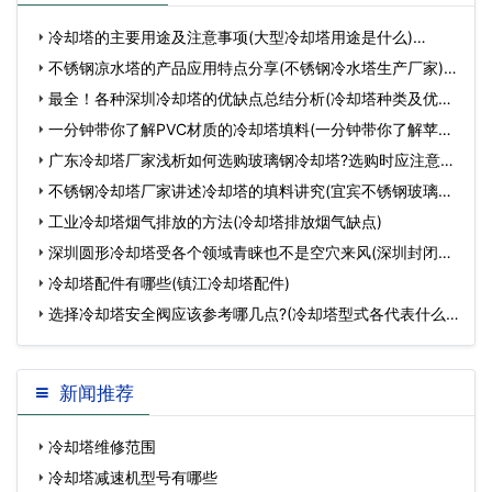
冷却塔的主要用途及注意事项(大型冷却塔用途是什么)…
不锈钢凉水塔的产品应用特点分享(不锈钢冷水塔生产厂家)…
最全！各种深圳冷却塔的优缺点总结分析(冷却塔种类及优缺
点)…
一分钟带你了解PVC材质的冷却塔填料(一分钟带你了解苹果
手机开不了机…
广东冷却塔厂家浅析如何选购玻璃钢冷却塔?选购时应注意什
么?(工业型玻…
不锈钢冷却塔厂家讲述冷却塔的填料讲究(宜宾不锈钢玻璃钢
冷却塔厂家批…
工业冷却塔烟气排放的方法(冷却塔排放烟气缺点)
深圳圆形冷却塔受各个领域青睐也不是空穴来风(深圳封闭式
冷却塔)…
冷却塔配件有哪些(镇江冷却塔配件)
选择冷却塔安全阀应该参考哪几点?(冷却塔型式各代表什么
意思)…
新闻推荐
冷却塔维修范围
冷却塔减速机型号有哪些