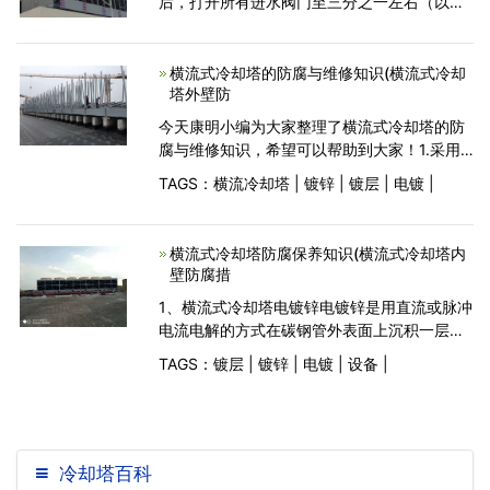
后，打开所有进水阀门至三分之一左右（以防
单塔水量过于集中，造成冷却塔管网系统的损
坏），然后再开启水泵，最后调节进水阀门，
将水量慢慢加到额定值左右；★
横流式冷却塔的防腐与维修知识(横流式冷却
塔外壁防
今天康明小编为大家整理了横流式冷却塔的防
腐与维修知识，希望可以帮助到大家！1.采用
直流或脉冲电流电解法，在碳钢管外表面沉积
TAGS：
横流冷却塔
|
镀锌
|
镀层
|
电镀
|
横流冷却塔电镀锌。锌镀层厚度一般为
20~30μm。锌镀层属于室温保护层，具有良
好的防护性能。锌
横流式冷却塔防腐保养知识(横流式冷却塔内
壁防腐措
1、横流式冷却塔电镀锌电镀锌是用直流或脉冲
电流电解的方式在碳钢管外表面上沉积一层
锌，锌镀层的厚度一般为20～30um。锌镀层
TAGS：
镀层
|
镀锌
|
电镀
|
设备
|
属于常温防护层，有良好的防护能力。电镀锌
溶液分散力好，沉积速度快、镀液稳定、镀层
表面光滑且
冷却塔百科