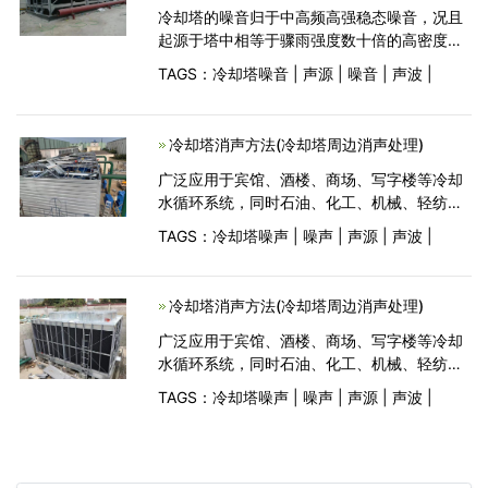
冷却塔的噪音归于中高频高强稳态噪音，况且
起源于塔中相等于骤雨强度数十倍的高密度落
水对于池水的大花脸积陆续性间接撞击。一般
TAGS：
冷却塔噪音
|
声源
|
噪音
|
声波
|
因为双直线冷却塔的声源宏大声功率级强，频
谱宽中广播段衰减小流传间隔远，并且对于四
周条件
冷却塔消声方法(冷却塔周边消声处理)
广泛应用于宾馆、酒楼、商场、写字楼等冷却
水循环系统，同时石油、化工、机械、轻纺、
食品、发电、冶金等工业部门也大量使用
TAGS：
冷却塔噪声
|
噪声
|
声源
|
声波
|
冷却塔消声方法(冷却塔周边消声处理)
广泛应用于宾馆、酒楼、商场、写字楼等冷却
水循环系统，同时石油、化工、机械、轻纺、
食品、发电、冶金等工业部门也大量使用
TAGS：
冷却塔噪声
|
噪声
|
声源
|
声波
|