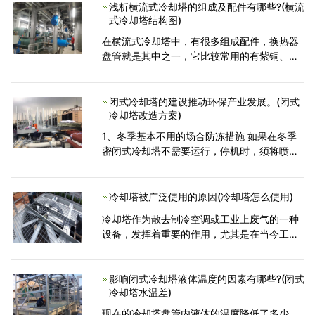
却能力的单位是Kc
浅析横流式冷却塔的组成及配件有哪些?(横流
式冷却塔结构图)
在横流式冷却塔中，有很多组成配件，换热器
盘管就是其中之一，它比较常用的有紫铜、不
锈钢、钛合金和铝合金四种型材，呈现出的特
性也是不同的。但不管用的是哪一种才会的盘
管，都需要经严格的质
闭式冷却塔的建设推动环保产业发展。(闭式
冷却塔改造方案)
1、冬季基本不用的场合防冻措施 如果在冬季
密闭式冷却塔不需要运行，停机时，须将喷淋
水和内部循环水排空。冷却塔在换热器的设计
上采用立体倾斜式结构，确保了流水畅通和排
空干净。换热器
冷却塔被广泛使用的原因(冷却塔怎么使用)
冷却塔作为散去制冷空调或工业上废气的一种
设备，发挥着重要的作用，尤其是在当今工业
发展的速度日益加快，人们的生活水平不断提
高的情况下，注重节能环保，成为现在越来越
多人们的追求。 工
影响闭式冷却塔液体温度的因素有哪些?(闭式
冷却塔水温差)
现在的冷却塔盘管内液体的温度降低了多少，