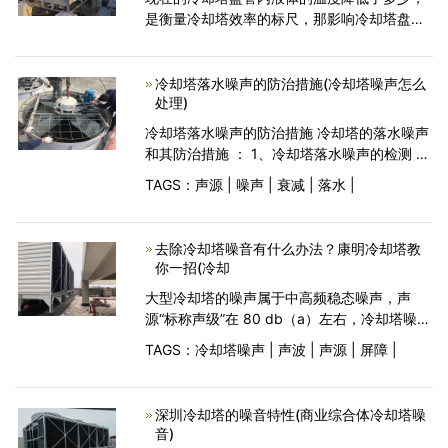
是衡量冷却塔效率的标尺，那影响冷却塔盘管
内液体温度的因素，成为用户比较关心的问
题，正规的闭式冷却塔制造厂家，根据多年的
实践，得出了许多重要因素
冷却塔落水噪声的防治措施(冷却塔噪声怎么
处理)
冷却塔落水噪声的防治措施 冷却塔的落水噪声
和其防治措施 ： 1、冷却塔落水噪声的检测 在
距进风口底缘即一般倒t形塔基的水池边沿5m
TAGS：
声源
|
噪声
|
衰减
|
落水
|
处，测高点 1.2 m[1]，测得的一些自然通风冷
却塔的实测噪声及其频谱。 2、冷却塔落水噪
声
去除冷却塔噪音有什么办法？康明冷却塔教
你一招(冷却
大型冷却塔的噪声属于中高频稳态噪声，声
源“标称声级”在 80 db（a）左右，冷却塔噪声
的治理目标原则上应是将受噪声干扰的受声点
TAGS：
冷却塔噪声
|
声波
|
声源
|
屏障
|
噪声级控制在相应于当地环境的噪声国家标准
以内。 1.1治理途径 针对噪声的发生机理、传
播方式
深圳冷却塔的噪音特性(商业综合体冷却塔噪
音)