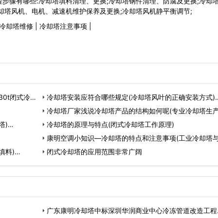
步骤有哪些:冷却塔填料清理、更换;冷却塔钢件清理、防腐及更换;冷却
却塔风机、电机、减速机维护保养及更换;冷却塔风机静平衡调节;
冷却塔维修
|
冷却塔注意事项
|
0t闭式冷却
冷却塔安装应符合哪些规定(冷却塔风叶的正确安装方式)
冷却塔厂家浅说冷却塔产品的结构如何呢(专业冷却塔生
塔)…
联系电话)…
冷却塔的原理与特点(闭式冷却塔工作原理)
康明空调小知识—冷却塔的特点和注意事项(工业冷却塔
填料)…
冷却塔的区…
闭式冷却塔的应用范围非常广阔
广东康明冷却塔中标深圳华润商业中心冷冻管道改造工程