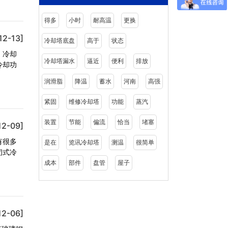
得多
小时
耐高温
更换
12-13]
冷却塔底盘
高于
状态
，冷却
冷却塔漏水
逼近
便利
排放
冷却功
润滑脂
降温
蓄水
河南
高强
紧固
维修冷却塔
功能
蒸汽
装置
节能
偏流
恰当
堵塞
12-09]
有很多
是在
览讯冷却塔
测温
很简单
闭式冷
成本
部件
盘管
屋子
12-06]