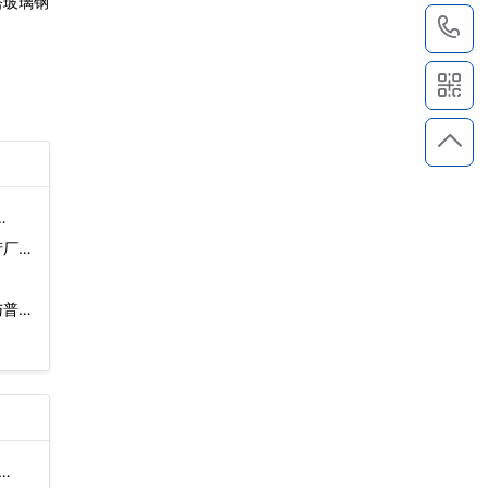
塔玻璃钢
1
…
产厂家
与普通
…